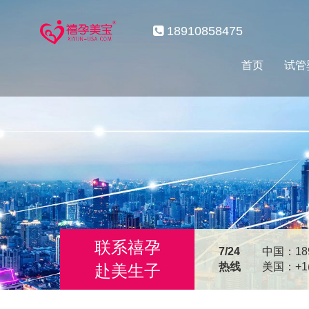
18910858475
首页
试管
联系禧孕
7/24
中国：189
热线
美国：+1(2
赴美生子