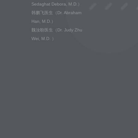
Sedaghat Debora, M.D.）
韩鹏飞医生（Dr. Abraham
Han, M.D.）
魏汝盼医生（Dr. Judy Zhu
Wei, M.D. ）