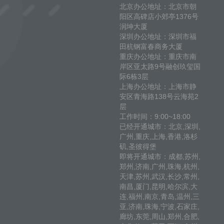
北京办公地址：北京市朝
阳区高碑店小郊亭1376号
润坤大厦
深圳办公地址：深圳市福
田杭钢富春商务大厦
重庆办公地址：重庆市南
岸区亚太路9号融创玖玺国
际6栋3层
上海办公地址：上海市静
安区青海路138号云海苑2
层
工作时间：9:00~18:00
已经开通城市：北京,深圳,
广州,重庆,上海,香港,洛杉
矶,圣彼得堡
即将开通城市：成都,苏州,
郑州,济南,广州,珠海,杭州,
天津,苏州,武汉,长沙,常州,
南昌,厦门,昆明,哈尔滨,大
连,福州,南京,青岛,温州,三
亚,济南,珠海,宁波,石家庄,
廊坊,东莞,周山,郑州,合肥,