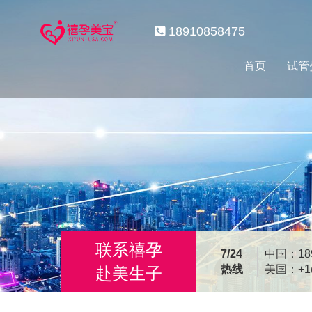
18910858475
首页
试管
联系禧孕
7/24
中国：189
热线
美国：+1(2
赴美生子