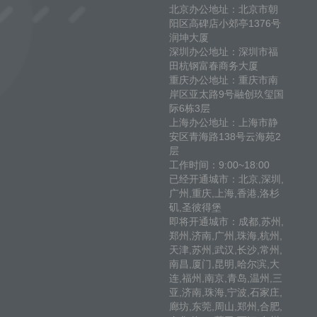
北京办公地址：北京市朝
阳区高碑店小郊亭1376号
润坤大厦
深圳办公地址：深圳市福
田杭钢富春商务大厦
重庆办公地址：重庆市南
岸区亚太路9号融创玖玺国
际6栋3层
上海办公地址：上海市静
安区青海路138号云海苑2
层
工作时间：9:00~18:00
已经开通城市：北京,深圳,
广州,重庆,上海,香港,洛杉
矶,圣彼得堡
即将开通城市：成都,苏州,
郑州,济南,广州,珠海,杭州,
天津,苏州,武汉,长沙,常州,
南昌,厦门,昆明,哈尔滨,大
连,福州,南京,青岛,温州,三
亚,济南,珠海,宁波,石家庄,
廊坊,东莞,周山,郑州,合肥,