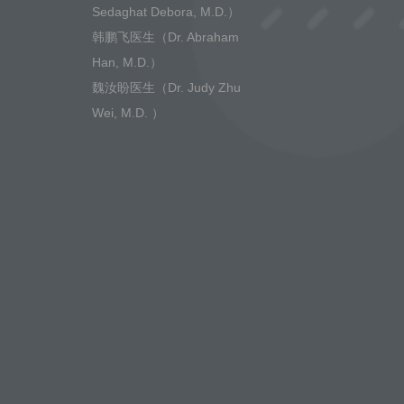
Sedaghat Debora, M.D.）
韩鹏飞医生（Dr. Abraham
Han, M.D.）
魏汝盼医生（Dr. Judy Zhu
Wei, M.D. ）