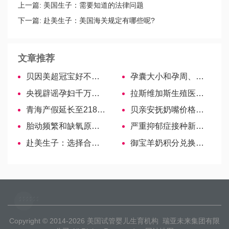
上一篇:
美国生子：需要知道的法律问题
下一篇:
赴美生子：美国海关规定有哪些呢?
文章推荐
贝因美超冠宝好不好？奶源、配方汇总给你！
孕囊大小和孕周、胎芽息息相关，关系一目了然！
央视辟谣孕妇千万不能养狗，避开注意事项两者也能共处
拉斯维加斯生殖医疗中心
青海产假延长至218天不实，西宁剖腹产增休15天是真的
贝亲安抚奶嘴价格表出炉，点这里抢先看！
胎动频繁和缺氧原因不同，区别一目了然！
严重抑郁症接种新冠疫苗风险大，一文知晓盲目打会怎样
赴美生子：选择合适自己的月子中心很重要
御宝羊奶积分兑换方式详解！
Copyright © 2014-2026
美国试管婴儿生育机构
瑞亚未来集团有限