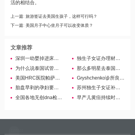
活的相结合。
上一篇:
旅游签证去美国生孩子，这样可行吗？
下一篇:
美国月子中心坐月子可以改变体质？
文章推荐
深圳一幼婴掉进床缝窒息身亡，年仅10个月
独生子女证办理材料集锦！
为什么说泰国试管比国内试管好，48岁的我赴泰试管经历告诉你！
那么多明星去泰国做试管婴儿，到底是为什么呢？
美国HRC医院帕萨迪纳分院
Gryshchenko诊所良医—Drogovoz Kateryna Volodymyrivna
胎盘早剥的孕妇要牢记注意事项，饮食禁忌千万别忽视
苏州独生子女证补贴申领流程，各区域申领地点一览！
全国各地无创dna检查费用汇总，准妈可自由选择
早产儿黄疸持续时间并不长，多久能退完由宝宝体质决定-哈萨克斯坦试管婴儿