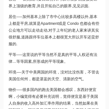
界上顶级的教育,并且开拓自己的眼界,见见识面.
居住—–加州基本上除了市中心比较多高楼以外,基本
上都是平房,就算是Apartment或是 Condo 也都会有些
公众地方可以走动走动,对于上年纪的老人家来讲其实
很舒服,道路跟停车位基本上都很宽大所以开车还蛮舒
服的.
平等—–这里说的平等当然不是真的平等,人权还有法
律…等等因素,所形成的平等现象。
环境—-关于中美两国的环境，没对比没伤害，不管去
美国任何州，都是湛蓝的天空、清新的空气。
物价—–很多国内的跑去美国都会感叹，东西好便宜
啊，小编觉得有必要补充说明，觉得便宜是基于美国
人自身的收入高外加汇率作用的结果，当然如果在美