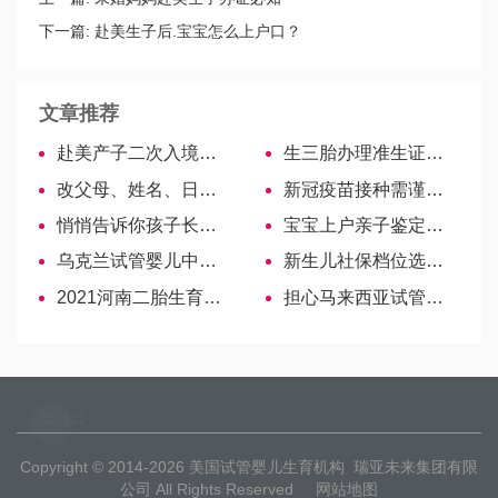
下一篇:
赴美生子后.宝宝怎么上户口？
文章推荐
赴美产子​二次入境，不让进去了的原因
生三胎办理准生证攻略，申请流程、时间一文通透-哈萨克斯坦试管婴儿
改父母、姓名、日期、年龄出生证都可！资料、流程如下…
新冠疫苗接种需谨慎，这14类禁忌人群要注意
悄悄告诉你孩子长高的秘诀！这3个方法可以试试
宝宝上户亲子鉴定需要3大材料，派出所委托书必不可少
乌克兰试管婴儿中介机构骗局多，教你如何成功避坑
新生儿社保档位选项多，看这里告诉你差距在哪里
2021河南二胎生育津贴新标准，郑州、开封最高超188天
担心马来西亚试管费用高？学会这些帮你省钱
Copyright © 2014-2026
美国试管婴儿生育机构
瑞亚未来集团有限
公司 All Rights Reserved
网站地图