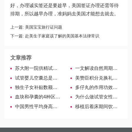
好，办理诚实签还是要趁早，美国签证办理还需等待
排期，所以越早办理，准妈妈去美国才能想去就去。
上一篇:
美国宝宝旅行证问题
下一篇:
赴美生子家庭该了解的美国基本法律常识
文章推荐
苏大附一院供精试管婴儿攻略，2022购精流程及费用参考
一文解读自然周期取卵和促排哪个更好！
试管婴儿空囊总是措不及防，知悉发生原因，预防才得心应手
美赞臣积分兑换礼品上线啦！只需5个步骤轻松搞定
独生子女补贴数额、到账时间已敲定！
多仔丸的作用功效解析，求双胞胎还真不一定靠谱！
血块和孕囊的4种区别，药流、先兆流产…各不同
为什么做试管女性必须检查那么多的项目？不检查可以吗？
中国男性平均身高增长9厘米，全世界增幅第一
移植后着床期间饮食禁忌，尤其注意5种食物