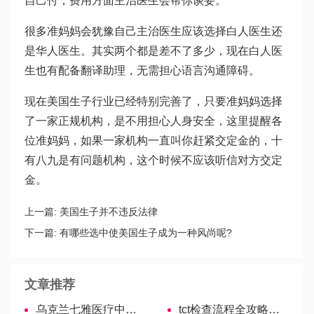
自己付，费用方面主治医生会帮你谈妥。
很多准妈妈会犹豫自己主治医生应该选择白人医生还
是华人医生。其实两个都是差不了多少，现在白人医
生也有配备翻译助理，无需担心语言沟通障碍。
现在美国生子行业已经特别完善了，只要准妈妈选择
了一家正规机构，是不用担心人身安全，这里提醒各
位准妈妈，如果一家机构一直叫你赶紧交定金的，十
有八九是有问题机构，这个时候不应该听信对方交定
金。
上一篇:
美国生子并不违反法律
下一篇:
有哪些选中使美国生子成为一种风尚呢?
文章推荐
乌克兰七雅医疗中心—成功率超高的诊所
tct检查流程全攻略，从预约到操作，步骤全在这！