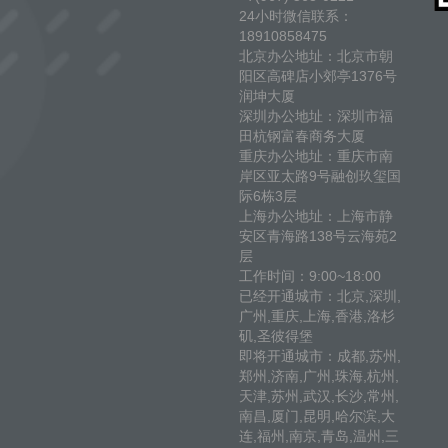
24小时微信联系：
18910858475
北京办公地址：北京市朝
阳区高碑店小郊亭1376号
润坤大厦
深圳办公地址：深圳市福
田杭钢富春商务大厦
重庆办公地址：重庆市南
岸区亚太路9号融创玖玺国
际6栋3层
上海办公地址：上海市静
安区青海路138号云海苑2
层
工作时间：9:00~18:00
已经开通城市：北京,深圳,
广州,重庆,上海,香港,洛杉
矶,圣彼得堡
即将开通城市：成都,苏州,
郑州,济南,广州,珠海,杭州,
天津,苏州,武汉,长沙,常州,
南昌,厦门,昆明,哈尔滨,大
连,福州,南京,青岛,温州,三