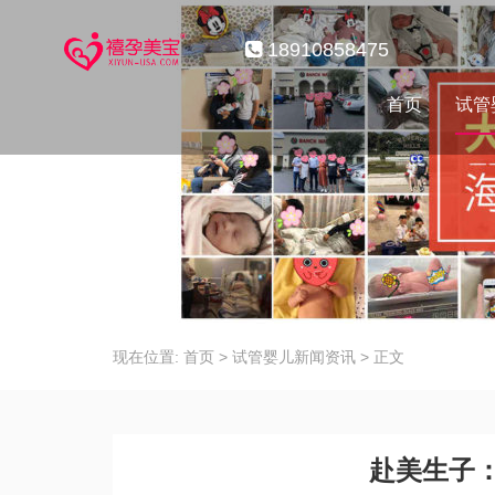
18910858475
首页
试管
现在位置:
首页
>
试管婴儿新闻资讯
>
正文
赴美生子