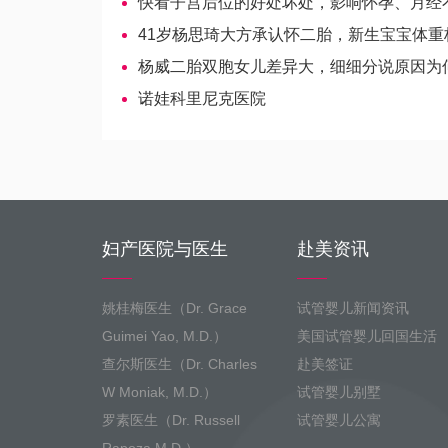
快看子宫后位的好处坏处，影响怀孕、月经不是
41岁杨思琦大方承认怀二胎，新生宝宝体重标准你需
杨威二胎双胞女儿差异大，细细分说原因为
诺娃科里尼克医院
妇产医院与医生
赴美资讯
姚桂梅医生（Dr. Grace
试管婴儿新闻资讯
Guimei Yao, M.D.）
美国试管婴儿回国生活
查尔斯医生（Dr. Charles
赴美签证
W Moniak, M.D.）
试管婴儿别墅
罗素医生（Dr. Russell
试管婴儿公寓