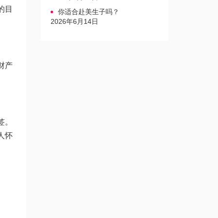
的目
你适合赴美生子吗？
2026年6月14日
财产
签。
人怀