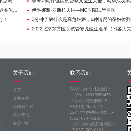
唬你！
珠海妇幼保健院试管婴儿医生大全，助孕成功率高的大夫参
要了解下
伊琳娜雅·罗斯拉夫纳—MC医院试管名医
何！
3分钟了解什么是高危妊娠，6种情况的孕妇位列
2022北京东方医院试管婴儿医生名单（附各大夫助孕成功
关于我们
联系我们
24小时为您中国热线：
首页
+（86）18910858475
套餐介绍
12小时为您美国热线：
美国妇产科
+1(213) 255-5273
12小时为您香港热线：+
关于我们
(852) 6707-6105
办公中心
12小时为您俄罗斯热线：
+7(967) 563-0221