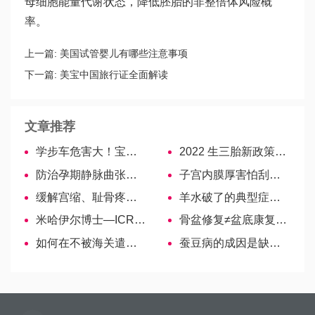
母细胞能量代谢状态，降低胚胎的非整倍体风险概
率。
上一篇:
美国试管婴儿有哪些注意事项
下一篇:
美宝中国旅行证全面解读
文章推荐
学步车危害大！宝妈不能忽视！
2022 生三胎新政策含奖励，来看看国家补助 100 万是真是假
防治孕期静脉曲张有方法，三忌三宜要记牢！
子宫内膜厚害怕刮宫？影响怀孕实为无稽之谈
缓解宫缩、耻骨疼？托腹带对孕妇仅有5大作用
羊水破了的典型症状，三分钟教你如何准确判断
米哈伊尔博士—ICRM医院最高级别的妇产科医生
骨盆修复≠盆底康复，做哪个好宝妈们要搞清楚-美国试管婴儿
如何在不被海关遣返的情况下去美国生孩子
蚕豆病的成因是缺乏G6PD，新生儿、成人发病原因分析