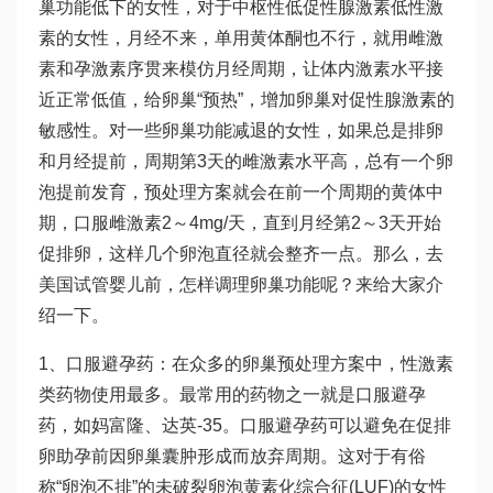
巢功能低下的女性，对于中枢性低促性腺激素低性激
素的女性，月经不来，单用黄体酮也不行，就用雌激
素和孕激素序贯来模仿月经周期，让体内激素水平接
近正常低值，给卵巢“预热”，增加卵巢对促性腺激素的
敏感性。对一些卵巢功能减退的女性，如果总是排卵
和月经提前，周期第3天的雌激素水平高，总有一个卵
泡提前发育，预处理方案就会在前一个周期的黄体中
期，口服雌激素2～4mg/天，直到月经第2～3天开始
促排卵，这样几个卵泡直径就会整齐一点。那么，去
美国试管婴儿前，怎样调理卵巢功能呢？来给大家介
绍一下。
1、口服避孕药：在众多的卵巢预处理方案中，性激素
类药物使用最多。最常用的药物之一就是口服避孕
药，如妈富隆、达英-35。口服避孕药可以避免在促排
卵助孕前因卵巢囊肿形成而放弃周期。这对于有俗
称“卵泡不排”的未破裂卵泡黄素化综合征(LUF)的女性