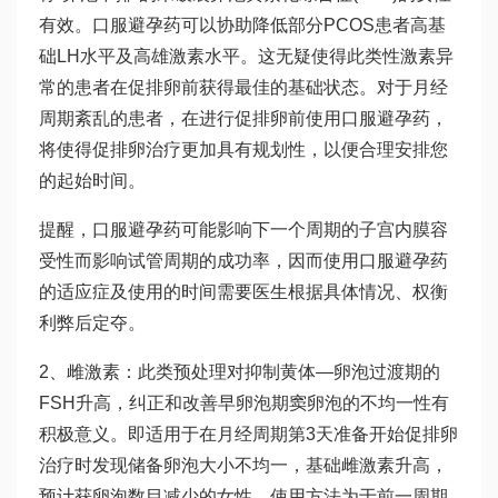
有效。口服避孕药可以协助降低部分PCOS患者高基
础LH水平及高雄激素水平。这无疑使得此类性激素异
常的患者在促排卵前获得最佳的基础状态。对于月经
周期紊乱的患者，在进行促排卵前使用口服避孕药，
将使得促排卵治疗更加具有规划性，以便合理安排您
的起始时间。
提醒，口服避孕药可能影响下一个周期的子宫内膜容
受性而影响试管周期的成功率，因而使用口服避孕药
的适应症及使用的时间需要医生根据具体情况、权衡
利弊后定夺。
2、雌激素：此类预处理对抑制黄体—卵泡过渡期的
FSH升高，纠正和改善早卵泡期窦卵泡的不均一性有
积极意义。即适用于在月经周期第3天准备开始促排卵
治疗时发现储备卵泡大小不均一，基础雌激素升高，
预计获卵泡数目减少的女性。使用方法为于前一周期