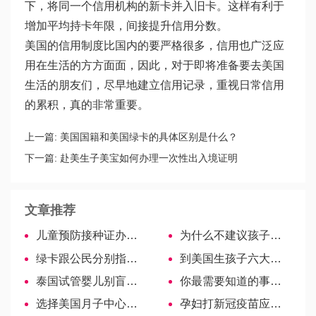
下，将同一个信用机构的新卡并入旧卡。这样有利于
增加平均持卡年限，间接提升信用分数。
美国的信用制度比国内的要严格很多，信用也广泛应
用在生活的方方面面，因此，对于即将准备要去美国
生活的朋友们，尽早地建立信用记录，重视日常信用
的累积，真的非常重要。
上一篇:
美国国籍和美国绿卡的具体区别是什么？
下一篇:
赴美生子美宝如何办理一次性出入境证明
文章推荐
儿童预防接种证办理流程详解！
为什么不建议孩子穿别人的旧衣服？不妥的原因宝妈要知晓
绿卡跟公民分别指的是什么？
到美国生孩子六大理由
泰国试管婴儿别盲目，熟悉流程避免人财两空
你最需要知道的事情是去美国生孩子的好处
选择美国月子中心看环境还是饮食？
孕妇打新冠疫苗应谨慎，5类准妈妈们不建议接种