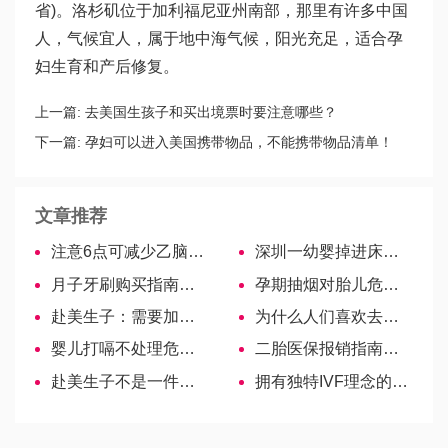
省)。洛杉矶位于加利福尼亚州南部，那里有许多中国
人，气候宜人，属于地中海气候，阳光充足，适合孕
妇生育和产后修复。
上一篇:
去美国生孩子和买出境票时要注意哪些？
下一篇:
孕妇可以进入美国携带物品，不能携带物品清单！
文章推荐
注意6点可减少乙脑疫苗副作用时间！
深圳一幼婴掉进床缝窒息身亡，年仅10个月
月子牙刷购买指南，看看什么品牌更适合你
孕期抽烟对胎儿危害大！4招教你有效快速戒烟-吉尔吉斯斯坦试管婴儿
赴美生子：需要加以重视和尊重
为什么人们喜欢去美国做试管婴儿呢？
婴儿打嗝不处理危害大，宝妈快来看如何及时止嗝！
二胎医保报销指南—流程、资料一目了然
赴美生子不是一件简单的事情
拥有独特IVF理念的诊所—泰国第一试管婴儿中心