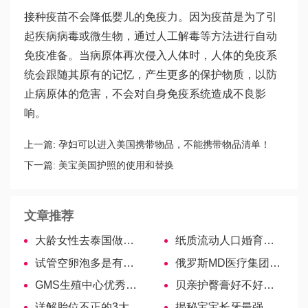
接种疫苗不会降低婴儿的免疫力。因为疫苗是为了引
起疾病病毒或微生物，通过人工解毒等方法进行自动
免疫准备。当病原体再次侵入人体时，人体的免疫系
统会跟随其原有的记忆，产生更多的保护物质，以防
止病原体的危害，不会对自身免疫系统造成不良影
响。
上一篇:
孕妇可以进入美国携带物品，不能携带物品清单！
下一篇:
美宝美国护照的使用和替换
文章推荐
大龄女性去泰国做试管婴儿，有哪些是必须要注意的？
纸质流动人口婚育证明已成历史，12个省市启用电子版
试管空卵泡多是有原因的，两分钟告诉你怎么回事
俄罗斯MD医疗集团妈妈与孩子
GMS生殖中心优秀的妇产科专家—Anna Morozova
贝亲护臀膏好不好用？看这里就知道
详解胎位不正的3大原因，怎样才能有效矫正
揭秘宝宝长牙最强辅助——牙胶