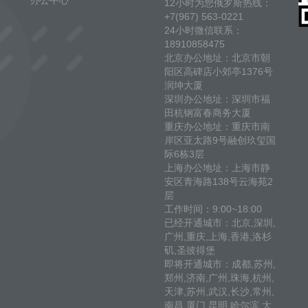
办公中心
12小时为您俄罗斯热线：
+7(967) 563-0221
24小时微信联系：
18910858475
北京办公地址：北京市朝
阳区高碑店小郊亭1376号
润坤大厦
深圳办公地址：深圳市福
田杭钢富春商务大厦
重庆办公地址：重庆市南
岸区亚太路9号融创玖玺国
际6栋3层
上海办公地址：上海市静
安区青海路138号云海苑2
层
工作时间：9:00~18:00
已经开通城市：北京,深圳,
广州,重庆,上海,香港,洛杉
矶,圣彼得堡
即将开通城市：成都,苏州,
郑州,济南,广州,珠海,杭州,
天津,苏州,武汉,长沙,常州,
南昌,厦门,昆明,哈尔滨,大