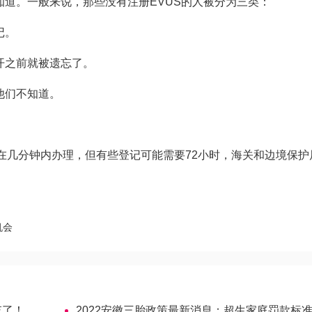
知道。一般来说，那些没有注册EVUS的人被分为三类：
记。
开之前就被遗忘了。
他们不知道。
在几分钟内办理，但有些登记可能需要72小时，海关和边境保护
机会
忘了！
2022安徽三胎政策最新消息：超生家庭罚款标