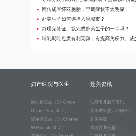
网传杨幂怀双胞胎，早期症状不太明显
赴美生子如何选择入境城市？
办理完签证，就完成赴美生子的一半吗？
哺乳期吃燕麦有利无弊，有提高免疫力、减少色斑
妇产医院与医生
赴美资讯
姚桂梅医生（Dr. Grace
试管婴儿新闻资讯
Guimei Yao, M.D.）
美国试管婴儿回国生活
查尔斯医生（Dr. Charles
赴美签证
W Moniak, M.D.）
试管婴儿别墅