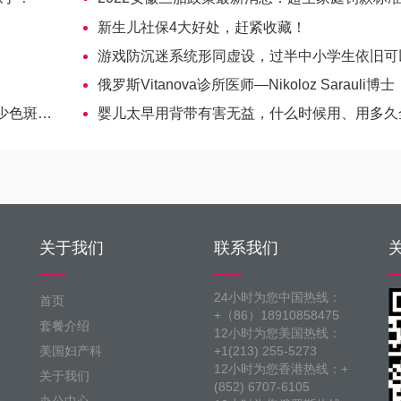
新生儿社保4大好处，赶紧收藏！
游戏防沉迷系统形同虚设，过半中小学生依旧可以解
俄罗斯Vitanova诊所医师—Nikoloz Sarauli博士
等功效
婴儿太早用背带有害无益，什么时候用、用多久全揭晓-哈萨克斯坦试管
关于我们
联系我们
24小时为您中国热线：
首页
+（86）18910858475
套餐介绍
12小时为您美国热线：
美国妇产科
+1(213) 255-5273
12小时为您香港热线：+
关于我们
(852) 6707-6105