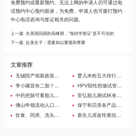
免费预约或重新预约。无法上网的申请人仍可通过电
话预约中心预约面谈，为免费。申请人也可拨打预约
中心电话咨询与签证相关的问题。
上一篇:
在美国回国的高峰期，”免转学签证”是不可信的
下一篇:
赴美生子：需要加以重视和尊重
文章推荐
无锡陪产假新政策为你详解！
婴儿米粉五大排行榜最新出炉，哪个好一比见分晓
李小璐宣布二胎？单身家庭的弊端你也许还不了解
HPV阳性想做试管婴儿，能先赴美取卵再治疗吗？
中药把脉可看胎儿性别，男宝女宝脉象各不相同
安弘胎儿测试杯准确率待考证，4种辨性别法值得一试！
佛山申领流动人口婚育证明，准备好这些材料办理很简单
保宁和贝亲各产品对比，谁好谁坏数据说话！
饮食、同房、洗头….放环后的注意事项汇总!
新生儿溶血性黄疸的3大治疗方法！