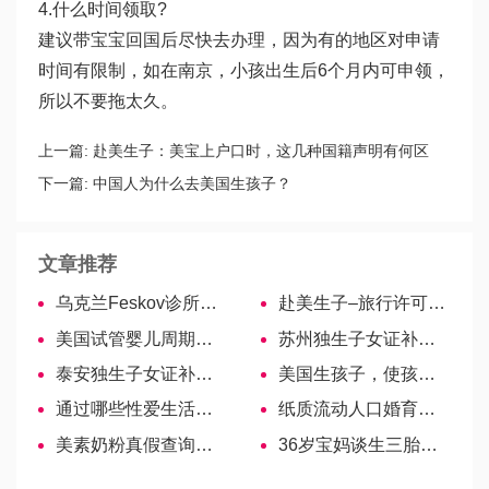
4.什么时间领取?
建议带宝宝回国后尽快去办理，因为有的地区对申请
时间有限制，如在南京，小孩出生后6个月内可申领，
所以不要拖太久。
上一篇:
赴美生子：美宝上户口时，这几种国籍声明有何区
别？
下一篇:
中国人为什么去美国生孩子？
文章推荐
乌克兰Feskov诊所专家—M.S.Molodichenko医生
赴美生子–旅行许可证期满后该怎么办
美国试管婴儿周期该如何进行？
苏州独生子女证补贴申领流程，各区域申领地点一览！
泰安独生子女证补贴新政要知晓，快收藏泰山区申领地点
美国生孩子，使孩子有一个不同的教育起点
通过哪些性爱生活，可提高备孕期间怀孕率吗？
纸质流动人口婚育证明已成历史，12个省市启用电子版
美素奶粉真假查询方法，学会了自己可以辨别
36岁宝妈谈生三胎的体验，道出从怀孕到生产的真实感受