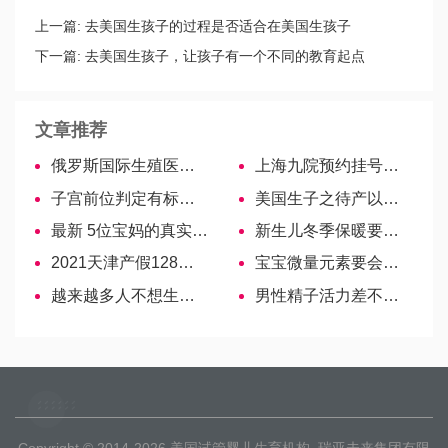
上一篇:
去美国生孩子的过程是否适合在美国生孩子
下一篇:
去美国生孩子，让孩子有一个不同的教育起点
文章推荐
俄罗斯国际生殖医学中心(ICRM)
上海九院预约挂号超详细攻略来啦！操作流程分分钟看懂
子宫前位判定有标准，相比症状B超诊断更准确
美国生子之待产以及回国事项
最新 5位宝妈的真实经历分享，告诉你导乐分娩到底有没有用！
新生儿冬季保暖要注意，警惕“蒙被综合症”
2021天津产假128天，剖腹产、难产等3种情况多给15天
宝宝微量元素要会查，方法、步骤看完才知道有多讲究
越来越多人不想生娃？原因很现实
男性精子活力差不用慌，教你5招快速“找回来”
Copyright © 2014-2026
美国试管婴儿生育机构
瑞亚未来集团有限