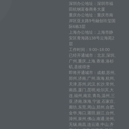
深圳办公地址：深圳市福
田杭钢富春商务大厦
重庆办公地址：重庆市南
岸区亚太路9号融创玖玺国
际6栋3层
上海办公地址：上海市静
安区青海路138号云海苑2
层
工作时间：9:00~18:00
已经开通城市：北京,深圳,
广州,重庆,上海,香港,洛杉
矶,圣彼得堡
即将开通城市：成都,苏州,
郑州,济南,广州,珠海,杭州,
天津,苏州,武汉,长沙,常州,
南昌,厦门,昆明,哈尔滨,大
连,福州,南京,青岛,温州,三
亚,济南,珠海,宁波,石家庄,
廊坊,东莞,周山,郑州,合肥,
金华,海口,莆田,丽江,台州,
漳州,泉州,佛山,南通,沧州,
无锡,南昌,连云港,中山,齐