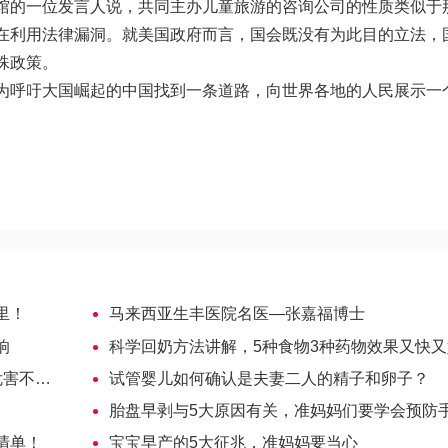
馆的一位发言人说，共同主办儿童旅游的咨询公司的性质类似于
在利用法律漏洞。就美国政府而言，国会既没有为此目的立法，
殊政策。
为呼吁大国崛起的中国找到一条道路，向世界各地的人民展示一
里！
马来西亚生丰医院名医—张嘉福博士
响
科学回奶方法讲解，5种食物3种药物效果又快又
容小觑
试管婴儿如何确认是夫妻二人的精子和卵子？
胎盘早剥与5大原因有关，准妈妈们要学会预防
清单！
宝宝早产的5大征兆，准妈妈要当心