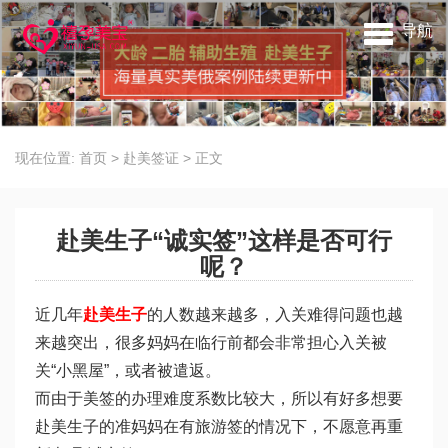
导航
现在位置:
首页
>
赴美签证
>
正文
赴美生子“诚实签”这样是否可行
呢？
近几年
赴美生子
的人数越来越多，入关难得问题也越
来越突出，很多妈妈在临行前都会非常担心入关被
关“小黑屋”，或者被遣返。
而由于美签的办理难度系数比较大，所以有好多想要
赴美生子的准妈妈在有旅游签的情况下，不愿意再重