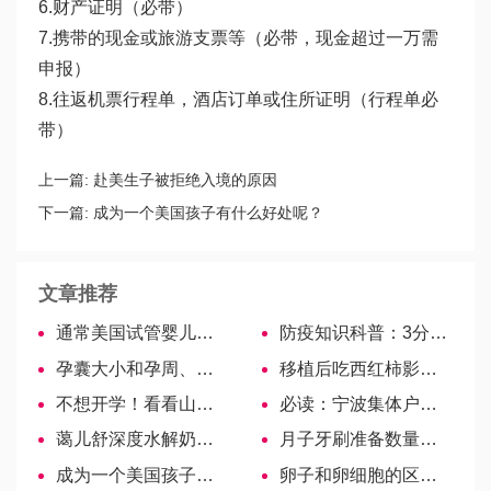
6.财产证明（必带）
7.携带的现金或旅游支票等（必带，现金超过一万需
申报）
8.往返机票行程单，酒店订单或住所证明（行程单必
带）
上一篇:
赴美生子被拒绝入境的原因
下一篇:
成为一个美国孩子有什么好处呢？
文章推荐
通常美国试管婴儿的行程规划是怎样的？
防疫知识科普：3分钟明确青霉素过敏能不能接种新冠疫苗
孕囊大小和孕周、胎芽息息相关，关系一目了然！
移植后吃西红柿影响着床？纯属谣言！
不想开学！看看山东女生灵魂深处的呐喊
必读：宁波集体户口宝宝落户新政，入户遵循3大原则
蔼儿舒深度水解奶粉营养成份揭秘，与普通配方有何区别？
月子牙刷准备数量决定产妇口腔健康程度
成为一个美国孩子有什么好处呢？
卵子和卵细胞的区别，根本不是一回事