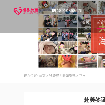
18910858475
首页
试管
现在位置:
首页
>
试管婴儿新闻资讯
>
正文
赴美签