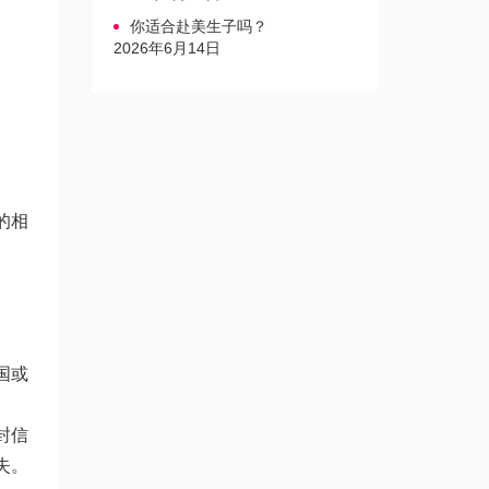
你适合赴美生子吗？
2026年6月14日
的相
国或
封信
失。