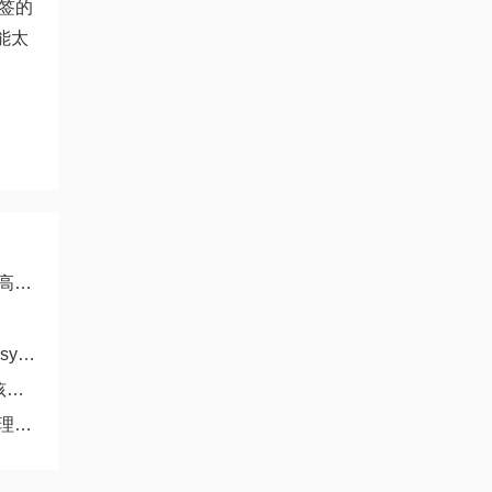
签的
能太
考
na
方
婴儿