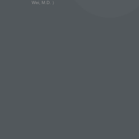
Wei, M.D. ）