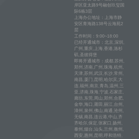
岸区亚太路9号融创玖玺国
际6栋3层
上海办公地址：上海市静
安区青海路138号云海苑2
层
工作时间：9:00~18:00
已经开通城市：北京,深圳,
广州,重庆,上海,香港,洛杉
矶,圣彼得堡
即将开通城市：成都,苏州,
郑州,济南,广州,珠海,杭州,
天津,苏州,武汉,长沙,常州,
南昌,厦门,昆明,哈尔滨,大
连,福州,南京,青岛,温州,三
亚,济南,珠海,宁波,石家庄,
廊坊,东莞,周山,郑州,合肥,
金华,海口,莆田,丽江,台州,
漳州,泉州,佛山,南通,沧州,
无锡,南昌,连云港,中山,齐
齐哈尔,保定,张家口,扬州,
泰州,烟台,汕头,兰州,衡州,
西安,惠州,昆明,呼和浩特,