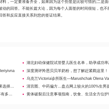
材料，一定要准备齐全，如果因为这个拒签是比较可惜的;二是面
被动的回答。不能长篇大论，因为每个人面签的时间很短，也不
回答和反应直接关系到您的签证结果。
！
湖北妇幼保健院试管婴儿医生名单，助孕成功率高的大夫参
iyivna
深度测评羚恩贝贝羊奶粉，想了解赶紧戳这里！
乌克兰Victoria诊所医生—Marushchak Olena Vasyliv
坦试管婴儿
清宫图、中药偏方…盘点网上较火的100%生男孩秘
多高？
黄体破裂后注意事项指南，饮食、生活全方位护理-哈萨克斯坦试管