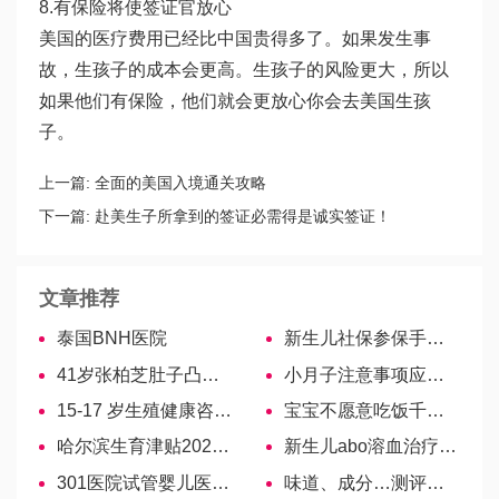
8.有保险将使签证官放心
美国的医疗费用已经比中国贵得多了。如果发生事
故，生孩子的成本会更高。生孩子的风险更大，所以
如果他们有保险，他们就会更放心你会去美国生孩
子。
上一篇:
全面的美国入境通关攻略
下一篇:
赴美生子所拿到的签证必需得是诚实签证！
文章推荐
泰国BNH医院
新生儿社保参保手续汇总，5大证件必须同时带齐
41岁张柏芝肚子凸起明显，疑似怀上第四胎！
小月子注意事项应谨记，穿衣、饮食皆有讲究！
15-17 岁生殖健康咨询揭秘，看完便知
宝宝不愿意吃饭千万别强迫，找准原因才能更好解决
哈尔滨生育津贴2021年新规定，丈夫也能报！
新生儿abo溶血治疗方法有3种，光照和药物最常见
301医院试管婴儿医生名单，2022生殖大夫助孕成功率排名
味道、成分…测评惠氏孕妇奶粉怎么样