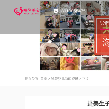
18910858475
首页
试管
现在位置:
首页
>
试管婴儿新闻资讯
>
正文
赴美生