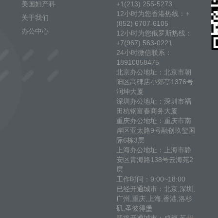
美国妇产科
+1(213) 255-5273
12小时为您香港热线：+
关于我们
(852) 6707-6105
办公中心
12小时为您俄罗斯热线：
+7(967) 563-0221
24小时微信联系：
18910858475
北京办公地址：北京市朝
阳区高碑店小郊亭1376号
润坤大厦
深圳办公地址：深圳市福
田杭钢富春商务大厦
重庆办公地址：重庆市南
岸区亚太路9号融创玖玺国
际6栋3层
上海办公地址：上海市静
安区青海路138号云海苑2
层
工作时间：9:00~18:00
已经开通城市：北京,深圳,
广州,重庆,上海,香港,洛杉
矶,圣彼得堡