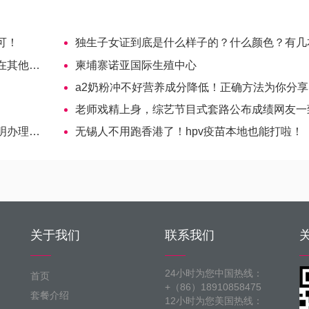
可！
独生子女证到底是什么样子的？什么颜色？有几
上学吗？
柬埔寨诺亚国际生殖中心
a2奶粉冲不好营养成分降低！正确方法为你分享
老师戏精上身，综艺节目式套路公布成绩网友一致好
easy
无锡人不用跑香港了！hpv疫苗本地也能打啦！
关于我们
联系我们
24小时为您中国热线：
首页
+（86）18910858475
套餐介绍
12小时为您美国热线：