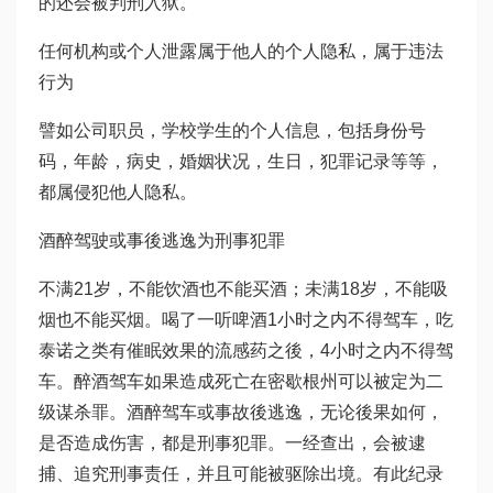
的还会被判刑入狱。
任何机构或个人泄露属于他人的个人隐私，属于违法
行为
譬如公司职员，学校学生的个人信息，包括身份号
码，年龄，病史，婚姻状况，生日，犯罪记录等等，
都属侵犯他人隐私。
酒醉驾驶或事後逃逸为刑事犯罪
不满21岁，不能饮酒也不能买酒；未满18岁，不能吸
烟也不能买烟。喝了一听啤酒1小时之内不得驾车，吃
泰诺之类有催眠效果的流感药之後，4小时之内不得驾
车。醉酒驾车如果造成死亡在密歇根州可以被定为二
级谋杀罪。酒醉驾车或事故後逃逸，无论後果如何，
是否造成伤害，都是刑事犯罪。一经查出，会被逮
捕、追究刑事责任，并且可能被驱除出境。有此纪录