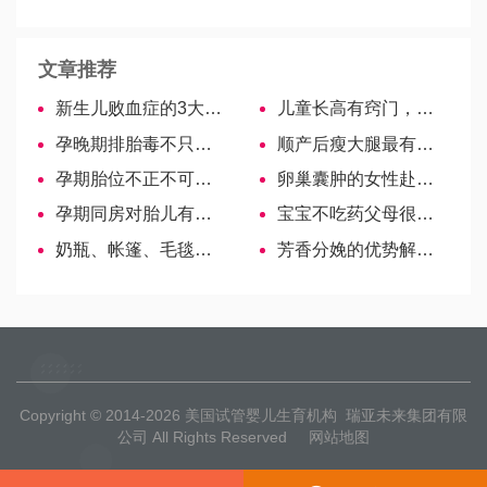
文章推荐
新生儿败血症的3大感染途径，宝妈要做好预防工作！
儿童长高有窍门，这3种运动可以让孩子猛窜5厘米！
孕晚期排胎毒不只有中药，试试这几种食物！
顺产后瘦大腿最有效方法，5个运动助你轻松减肥
孕期胎位不正不可怕，纠正时间别错过
卵巢囊肿的女性赴美做试管婴儿前，需要先切除吗？
孕期同房对胎儿有何影响？一文解读你的所有纠结
宝宝不吃药父母很头痛，掌握这4招喂药方法轻松解决
奶瓶、帐篷、毛毯…，圣元奶粉的赠品多种多样
芳香分娩的优势解读，对产妇至少有这3点好处！
Copyright © 2014-2026
美国试管婴儿生育机构
瑞亚未来集团有限
公司 All Rights Reserved
网站地图