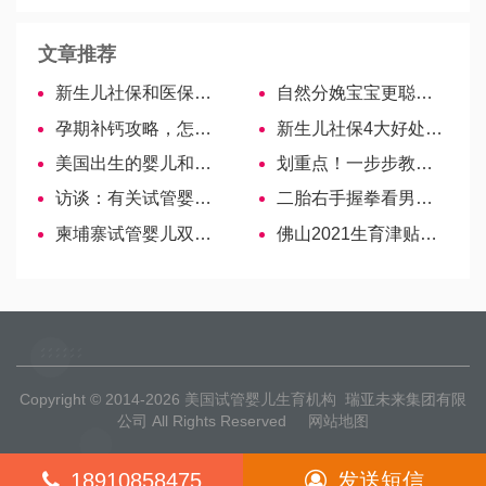
文章推荐
新生儿社保和医保的区别，别再傻傻分不清！
自然分娩宝宝更聪明、更健康，看完这篇文章不再被忽悠！
孕期补钙攻略，怎么补最科学？
新生儿社保4大好处，赶紧收藏！
美国出生的婴儿和在家出生的孩子有什么区别？
划重点！一步步教你怎么开难产证明
访谈：有关试管婴儿的13个问题，生殖医生相信科…
二胎右手握拳看男女准确率99%？一文说清怎么看、看什么线
柬埔寨试管婴儿双胞胎成功率高，因为可以做到这4点！
佛山2021生育津贴最低到手1万！怎样填写申请表是关键
Copyright © 2014-2026
美国试管婴儿生育机构
瑞亚未来集团有限
公司 All Rights Reserved
网站地图
18910858475
发送短信