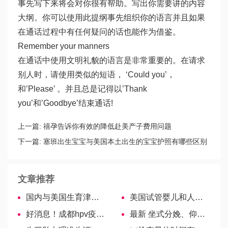
事先写下来将会对你很有帮助。写出你需要讲的内容
大纲。你可以使用此提纲事先组织你的语言并且如果
在通话过程中有任何疑问的话也能作为借鉴。
Remember your manners
在通话中使用文明礼貌的语言是非常重要的。在请求
别人时，请使用类似的短语， ‘Could you’，
和’Please’ 。并且总是记得以’Thank
you’和’Goodbye’结束通话!
上一篇:
禧孕告诉你有效的降低赴美产子费用问题
下一篇:
塞班出生宝宝与美国本土出生的宝宝护照有哪些区别
文章推荐
国内与美国生育津贴福利的差异
美国试管婴儿和人工授精有什么区别？
好消息！成都hpv疫苗可预约，社区医院可接种
最新 坐式分娩、仰卧式分娩、蹲式分娩，一文解读所有区别