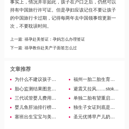
事实上，情况并非如此，孩子在户口之后，仍然可以
持有中国旅行许可证。但是孕妇应该记住不要让孩子
的中国旅行卡过期，记得每两年去中国领事馆更新一
次，不要耽误时间。
上一篇:
禧孕赴美签证：孕妈怎么办理签证
下一篇:
禧孕教你赴美产子面签怎么过
文章推荐
为什么不建议孩子穿别人的旧衣服？不妥的原因宝妈要知晓
福州一胎二胎生育津贴标准解读！
胎心监测结果图意义解读，怎么看、一高一低尽数知晓
避震又拉风……stokke婴儿车的5大好处
三代试管婴儿费用不便宜，2022国内各医院收费一表览
单独二胎有望重启，单独、再婚家庭需要材料各有不同
婴儿鱼肝油排行榜来啦！良心推荐十大品牌
独生子女证到底是什么样子的？什么颜色？有几本？
塞班出生宝宝与美国本土出生的宝宝护照有哪些区别
圣元优博早产儿奶粉解析，成分、价格…你想知道的这里都有