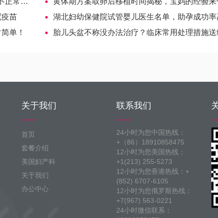
要重视
黄体期方案取卵后移植时间揭秘，宝妈的经验来告诉你
冠疫苗
湖北妇幼保健院试管婴儿医生名单，助孕成功率高的大夫参
常简单！
胎儿头盆不称没办法治疗？临床常用处理措施送给准妈妈
关于我们
联系我们
24小时为您中国热线：
首页
+（86）18910858475
套餐介绍
12小时为您美国热线：
美国妇产科
+1(213) 255-5273
12小时为您香港热线：+
关于我们
(852) 6707-6105
办公中心
12小时为您俄罗斯热线：
+7(967) 563-0221
24小时微信联系：