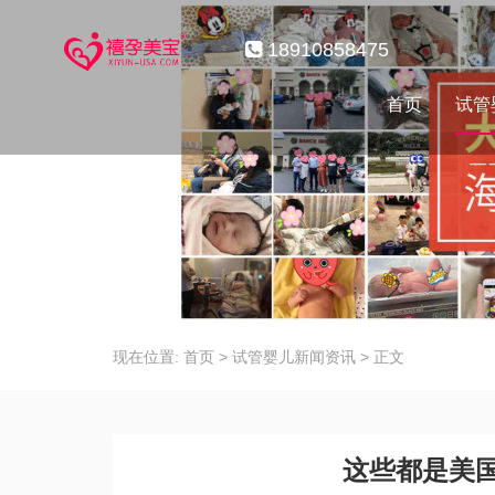
18910858475
首页
试管
现在位置:
首页
>
试管婴儿新闻资讯
>
正文
这些都是美