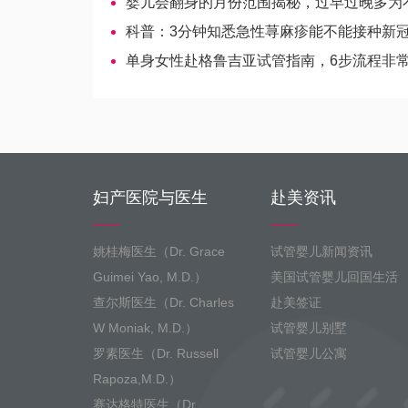
婴儿会翻身的月份范围揭秘，过早过晚多为不正常
科普：3分钟知悉急性荨麻疹能不能接种新
单身女性赴格鲁吉亚试管指南，6步流程非
妇产医院与医生
赴美资讯
姚桂梅医生（Dr. Grace
试管婴儿新闻资讯
Guimei Yao, M.D.）
美国试管婴儿回国生活
查尔斯医生（Dr. Charles
赴美签证
W Moniak, M.D.）
试管婴儿别墅
罗素医生（Dr. Russell
试管婴儿公寓
Rapoza,M.D.）
赛达格特医生（Dr.