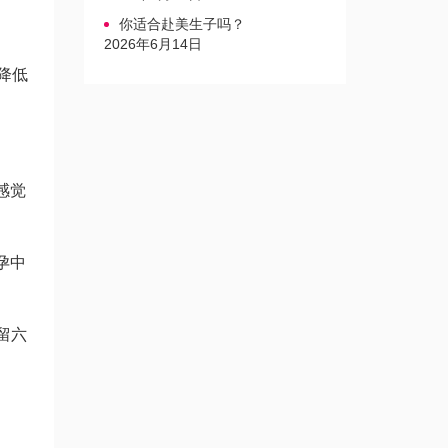
你适合赴美生子吗？
2026年6月14日
降低
感觉
孕中
留六