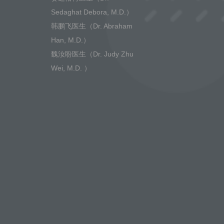
Sedaghat Debora, M.D.）
韩鹏飞医生（Dr. Abraham
Han, M.D.）
魏汝盼医生（Dr. Judy Zhu
Wei, M.D. ）