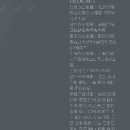
18910858475
北京办公地址：北京市朝
阳区高碑店小郊亭1376号
润坤大厦
深圳办公地址：深圳市福
田杭钢富春商务大厦
重庆办公地址：重庆市南
岸区亚太路9号融创玖玺国
际6栋3层
上海办公地址：上海市静
安区青海路138号云海苑2
层
工作时间：9:00~18:00
已经开通城市：北京,深圳,
广州,重庆,上海,香港,洛杉
矶,圣彼得堡
即将开通城市：成都,苏州,
郑州,济南,广州,珠海,杭州,
天津,苏州,武汉,长沙,常州,
南昌,厦门,昆明,哈尔滨,大
连,福州,南京,青岛,温州,三
亚,济南,珠海,宁波,石家庄,
廊坊,东莞,周山,郑州,合肥,