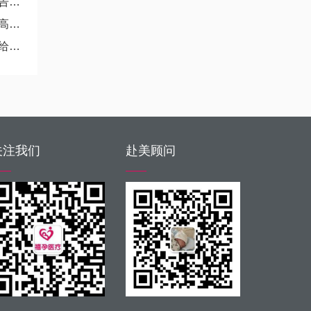
！
考
们
关注我们
赴美顾问