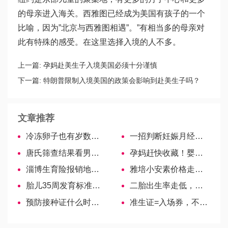
的母亲进入海关。西雅图已经成为美国有孩子的一个
比喻，因为”北京与西雅图相遇”。”有相当多的母亲对
此有特殊的感受。在这里选择入境的人不多。
上一篇:
孕妈赴美生子入境美国必须十分谨慎
下一篇:
特朗普限制入境美国的政策会影响到赴美生子吗？
文章推荐
冷冻卵子也有岁数限制！最佳年龄需注意！
一招判断妊娠月经的症状，痛经、例假少发黑均不在内
唐氏筛查结果看男女不科学！带你一探究竟！
孕妈赶快收藏！婴儿床上用品大全!
淄博生育险报销地址一览，孕妈赶快收藏！
雅培小安素价格走势详解，不同版本不同平台差别大！
胎儿35周发育标准参考，双顶径、股骨长都有相应尺寸
二胎出生率走低，首尔人口32年来首次跌破千万
预防接种证什么时候办？一文告诉你
准生证=入场券，不办理影响上户口