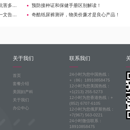
个家庭
预防接种证和保健手册区别解读！
告诉你
奇酷纸尿裤测评，物美价廉才是良心产品！
关于我们
联系我们
24小时为您中国热线：
首页
+（86）18910858475
套餐介绍
12小时为您美国热线：
美国妇产科
+1(213) 255-5273
12小时为您香港热线：+
关于我们
(852) 6707-6105
办公中心
12小时为您俄罗斯热线：
+7(967) 563-0221
24小时微信联系：
18910858475