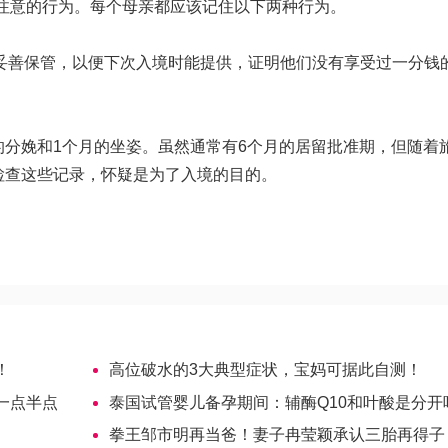
注意的行为。每个母亲都应该记住以下两种行为。
并妥善保管，以便下次入境时能提供，证明他们没有享受过一分钱
的分娩和1个月的坐姿。虽然通常有6个月的居留批准期，但随着
检查这些记录，怀疑是为了入境的目的。
！
高位破水的3大典型症状，宝妈可据此自测！
一点半点
泰国试管婴儿备孕期间：辅酶Q10和叶酸是分开吃吗
拳王邹市明再当爸！妻子冉莹颖承认三胎再得子