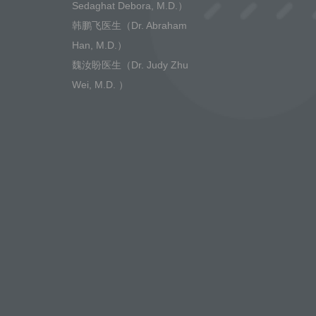
Sedaghat Debora, M.D.）
韩鹏飞医生（Dr. Abraham
Han, M.D.）
魏汝盼医生（Dr. Judy Zhu
Wei, M.D. ）