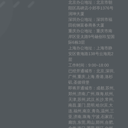
北京办公地址：北京市朝
阳区高碑店小郊亭1376号
润坤大厦
深圳办公地址：深圳市福
田杭钢富春商务大厦
重庆办公地址：重庆市南
岸区亚太路9号融创玖玺国
际6栋3层
上海办公地址：上海市静
安区青海路138号云海苑2
层
工作时间：9:00~18:00
已经开通城市：北京,深圳,
广州,重庆,上海,香港,洛杉
矶,圣彼得堡
即将开通城市：成都,苏州,
郑州,济南,广州,珠海,杭州,
天津,苏州,武汉,长沙,常州,
南昌,厦门,昆明,哈尔滨,大
连,福州,南京,青岛,温州,三
亚,济南,珠海,宁波,石家庄,
廊坊,东莞,周山,郑州,合肥,