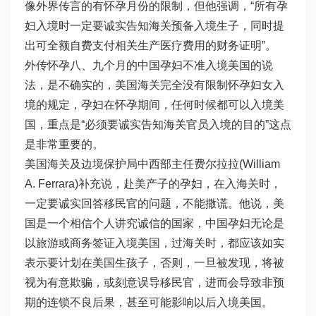
像外界传言的有怀孕月份的限制，但他强调，“所有孕
妇入境时一定要诚实告知海关预备入境生子，同时提
出可全额自费支付相关生产医疗费用的财务证明”。
外传怀孕八、九个月的中国孕妇不准入境美国的说
法，是不确实的，美国海关完全没有限制怀孕妇女入
境的规定，孕妇在怀孕期间，任何时候都可以入境美
国，重点是“必须要诚实告知海关官员入境的目的”这点
是非常重要的。
美国海关及边境保护局中西部主任费尔拉拉(William
A. Ferrara)补充说，赴美产子的孕妇，在入海关时，
一定要诚实回答移民官的问题，不能撒谎。他说，美
国是一个相信个人讲究诚信的国家，中国孕妇无论是
以旅游或商务签证入境美国，过海关时，都应该如实
表示要计划在美国生孩子，否则，一旦被发现，将被
视为有意欺骗，或刻意误导移民官，进而会导致非预
期的连锁不良后果，甚至可能影响以后入境美国。