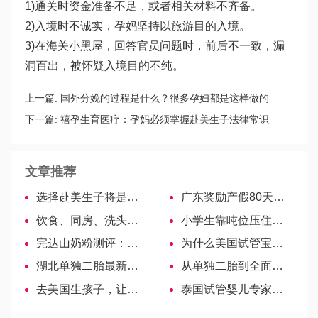
1)通关时资金准备不足，或者相关材料不齐备。
2)入境时不诚实，孕妈坚持以旅游目的入境。
3)在海关小黑屋，回答官员问题时，前后不一致，漏
洞百出，被怀疑入境目的不纯。
上一篇:
国外分娩的过程是什么？很多孕妇都是这样做的
下一篇:
禧孕生育医疗：孕妈必须掌握赴美生子法律常识
文章推荐
选择赴美生子将是一生最好的投资
广东奖励产假80天，广州、佛山、东莞等满足条件必须给
饮食、同房、洗头….放环后的注意事项汇总!
小学生靠吨位压住漏水消防栓获奖，正能量满满
完达山奶粉测评：这几个系列要注意！
为什么美国试管宝宝在移植后会出现腹胀？
湖北单独二胎最新政策落地之前抢生或将罚款！
从单独二胎到全面二胎政策，独生子奖励或取消
去美国生孩子，让孩子有一个不同的教育起点
泰国试管婴儿专家：FSH值多少代表卵巢功能正常？