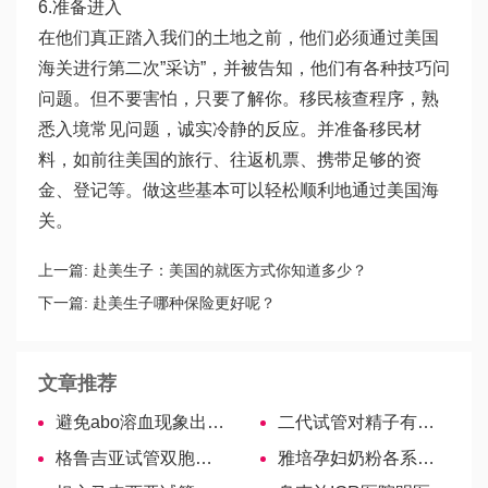
6.准备进入
在他们真正踏入我们的土地之前，他们必须通过美国
海关进行第二次”采访”，并被告知，他们有各种技巧问
问题。但不要害怕，只要了解你。移民核查程序，熟
悉入境常见问题，诚实冷静的反应。并准备移民材
料，如前往美国的旅行、往返机票、携带足够的资
金、登记等。做这些基本可以轻松顺利地通过美国海
关。
上一篇:
赴美生子：美国的就医方式你知道多少？
下一篇:
赴美生子哪种保险更好呢？
文章推荐
避免abo溶血现象出现有讲究，预防和提前干预很重要
二代试管对精子有要求，活力、质量及形态标准各不同
格鲁吉亚试管双胞胎费用汇总，3点决定价格！
雅培孕妇奶粉各系列价格比对，性价比为你汇总！