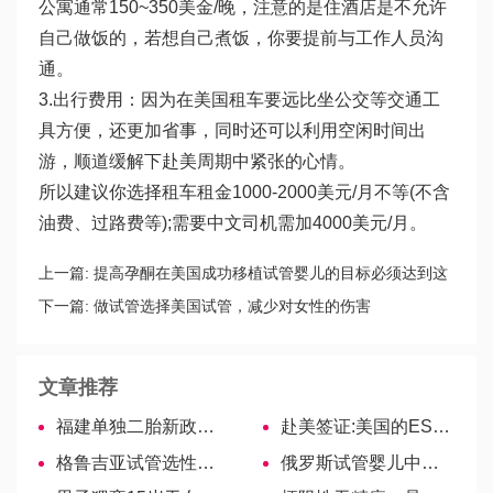
公寓通常150~350美金/晚，注意的是住酒店是不允许
自己做饭的，若想自己煮饭，你要提前与工作人员沟
通。
3.出行费用：因为在美国租车要远比坐公交等交通工
具方便，还更加省事，同时还可以利用空闲时间出
游，顺道缓解下赴美周期中紧张的心情。
所以建议你选择租车租金1000-2000美元/月不等(不含
油费、过路费等);需要中文司机需加4000美元/月。
上一篇:
提高孕酮在美国成功移植试管婴儿的目标必须达到这
个数字！
下一篇:
做试管选择美国试管，减少对女性的伤害
文章推荐
福建单独二胎新政策落地，具体解读请戳这里
赴美签证:美国的ESTA是什么？
格鲁吉亚试管选性别合法，费用、准确率、怎么选看这里！
俄罗斯试管婴儿中宫寒如何调理呢？