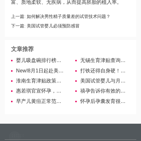
富、质地柔软、无疾病，从而提高胚胎的植入率。
上一篇:
如何解决男性精子质量差的试管技术问题？
下一篇:
美国试管婴儿必须预防感冒
文章推荐
婴儿吸盘碗排行榜出炉，哪个牌子好看这里！
无锡生育津贴查询方式公布，基数、报销进度一文全览！
New!8月1日起赴美禁令解除!F1/M1签证持有人可从中国直飞美国!|时讯
打铁还得自身硬！专业泰国试管婴儿医生为您提供专业服务！
淮南生育津贴政策详解！
美国试管婴儿与月经的关系
惠若琪官宣怀孕，粉丝：期待长腿宝宝的降临！
禧孕告诉你有效的降低赴美产子费用问题
早产儿黄疸正常范围对照表，数值14.5其实真没那么严重-美国试管婴儿
怀孕后孕囊发育很重要，一文让你知晓多久能看到孕囊-吉尔吉斯斯坦试管婴儿