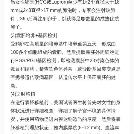
当女性卵巢(HCG或Lupron)至少有1×2个直径大于18
mm或2≤3直径≥17 mm的卵泡时，专家会注射破卵
针，36h后再注射卵子，以获得足够数量的成熟优质
卵子。
(3)囊胚培养+基因检测
受精卵在高质量的培养基中培养至第五天，形成由
100多个细胞组成的囊胚。然后提取囊胚外周细胞进
行PGS/PGD基因检测，即检测囊胚中23对染色体的
数目和结构，筛查染色体异常，或诊断基因突变点是
否携带遗传致病基因，从遗传水平上保证囊胚的健
康。
(4)适时移植
在进行囊胚移植前，美国试管医生将首先对女性的身
体状况进行详细检查，详细了解子宫环境的具体情
况，并使用药物促进内膜达到适当的厚度，然后将囊
胚移植到理想状态，如内膜厚度(8~12 mm)、血流丰