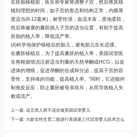
在胚胎移植前，医生和专家将调整子宫，然后将其移
植到理想的时间，如子宫的形态和结构正常，内膜厚
度适当(8-12毫米)，耐受性强，血流丰富，质地柔软，
然后将健康的囊胚插入子宫的适当位置，有助于提高
胚胎的植入率，降低流产率。
(4)科学地保护移植后的胎儿，避免胎儿生长迟缓。
在囊胚移植后，为了提高囊胚的植入率，美国试管医
生将根据情况注射适当剂量的天然孕酮或HCG，以促
进体的增殖，促进孕酮的合成和分泌，提高子宫的容
受性，支持体的功能，提高植入率。”同时，它还能抑
制免疫反应，防止囊胚被母亲排斥，从而导致植入失
败或流产。
上一篇:
这五类人群不适合做美国试管婴儿
下一篇:
大龄女性生育二胎进行美国第三代试管婴儿技术怎么
样？