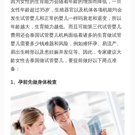
因为女性的生育能力会随着年龄的增加而降低，一旦
女性年龄超过35岁，生殖器官以及机体各项机能均会
发生
试管婴儿和正常的婴儿一样吗
衰老和退变，所以
年龄越大，生育能力越低。而且可能
第三代试管婴儿
费用
还会
泰国试管婴儿机构
面临着诸多的生育
做试管
婴儿需要多少钱
难题和风险，例如难怀孕、易流产、
易出生畸形以及患妊娠并发症等。因此，专家建议大
龄女性去泰国做试管婴儿，要提前做好以下两点准
备：
1、孕前先做身体检查