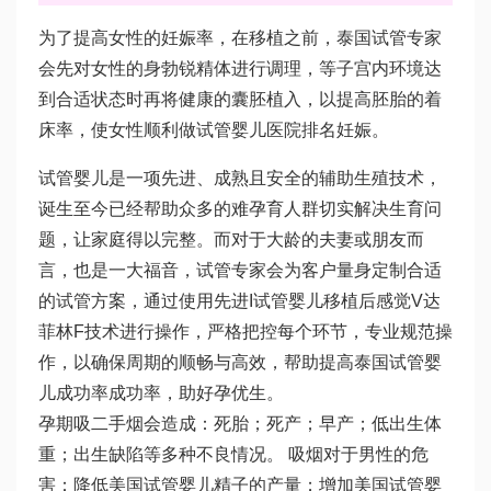
为了提高女性的妊娠率，在移植之前，泰国试管专家
会先对女性的身
勃锐精
体进行调理，等子宫内环境达
到合适状态时再将健康的囊胚植入，以提高胚胎的着
床率，使女性顺利
做试管婴儿医院排名
妊娠。
试管婴儿是一项先进、成熟且安全的辅助生殖技术，
诞生至今已经帮助众多的难孕育人群切实解决生育问
题，让家庭得以完整。而对于大龄的夫妻或朋友而
言，也是一大福音，试管专家会为客户量身定制合适
的试管方案，通过使用先进I
试管婴儿移植后感觉
V
达
菲林
F技术进行操作，严格把控每个环节，专业规范操
作，以确保周期的顺畅与高效，帮助提高
泰国试管婴
儿成功率
成功率，助好孕优生。
孕期吸二手烟会造成：死胎；死产；早产；低出生体
重；出生缺陷等多种不良情况。 吸烟对于男性的危
害：降低美国试管婴儿精子的产量；增加美国试管婴