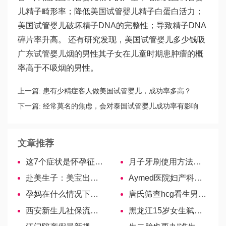
儿精子畸形率；降低美国试管婴儿精子
白蛋白
活力；
美国试管婴儿破坏精子DNA的完整性；导致精子DNA
碎片率升高。 还有研究发现，美国试管婴儿多少钱吸
广东试管婴儿
烟的男性其子女在儿童时期患肿瘤的概
率高于不吸烟的男性。
上一篇:
患有少精症客人做美国试管婴儿，成功率多高？
下一篇:
经常莫名的焦虑，会对泰国试管婴儿成功率有影响
吗？
文章推荐
这7个症状是怀孕征兆，注意接收信号！
月子牙刷使用方法、时间……，科学使用避免牙龈出血
赴美生子：美宝出境该如何出示证件
Aymed医院妇产科名医——游览纳德日达
孕妈在什么情况下会被遣返？
唐氏筛查hcg看生男生女有诀窍，这套计算公式用过的都说准-吉尔吉斯斯坦试管婴儿
西安新生儿社保流程揭秘，参保材料建议收藏！
黑龙江15岁女生弑母藏尸冷库，起因令人唏嘘！