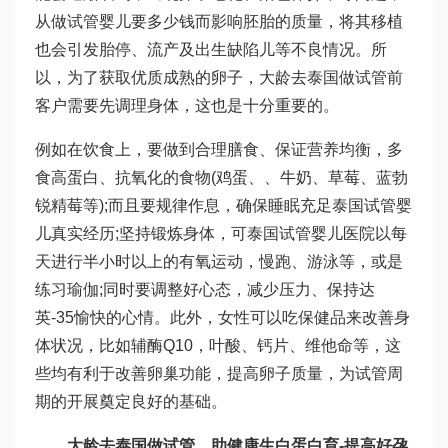
从
做试管婴儿要多少钱
而影响胚胎的质量，将其移植
也会引发胎停、流产及出生缺陷儿等不良情况。所
以，为了获取优质成熟的卵子，大龄去泰国做试管前
客户需要先调理身体，这也是十分重要的。
例如在饮食上，要做到合理膳食、保证营养均衡，多
食高蛋白、抗氧化的食物(鸡蛋、、牛奶、草莓、蓝
勃
锐精
莓等);而且要规律作息，确保睡眠充足
泰国试管婴
儿真实经历
;坚持锻炼身体，可
泰国试管婴儿医院
以每
天进行半小时以上的有氧运动，慢跑、游泳等，或是
练习瑜伽;同时要调整好心态，减少压力、保持
达
英-35
愉快的心情。此外，女性可以吃保健品来改善身
体状况，比如辅酶Q10，叶酸、钙片、维他命等，这
些均有利于改善卵巢功能，提高卵子质量，为试管周
期的开展奠定良好的基础。
大龄去泰国做试管，助健康生
白蛋白
育-提高好孕