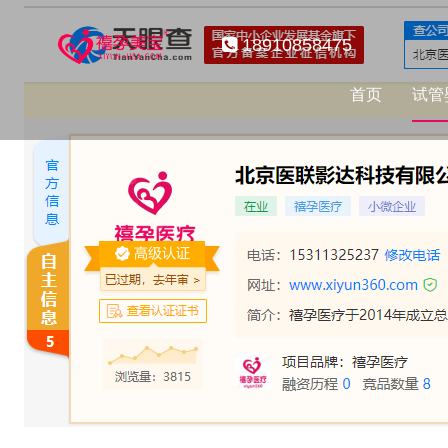
18910858475
首页
试管