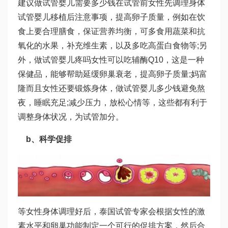
建议
做试管婴儿需要多少钱
在试管前女性先调理身体
试管婴儿移植后注意事项
，提高卵子质量，例如在饮
食上要合理膳食，保证营养均衡，可多食用蔬菜和抗
氧化的水果，补充维生素，以及多吃高蛋白食物等;另
外，
做试管婴儿疼吗
女性可以吃辅酶Q10，这是一种
保健品，能够帮助延缓卵巢衰老，提高卵子质量;
妈富
隆
而且女性还要锻炼身体，
做试管婴儿多少钱
避免熬
夜，睡眠充足;减少压力，放松心情等，这些都有利于
调整身体状况，为试管加分。
b、科学促排
等女性身体调理好后，泰国试管专家会根据女性的激
素水平和卵巢功能制定一个可行的促排方案，然后合