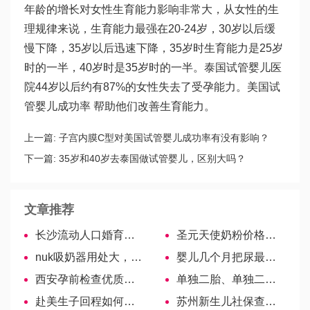
年龄的增长对女性生育能力影响非常大，从女性的生
理规律来说，生育能力最强在20-24岁，30岁以后缓
慢下降，35岁以后迅速下降，35岁时生育能力是25岁
时的一半，40岁时是35岁时的一半。
泰国试管婴儿医
院
44岁以后约有87%的女性失去了受孕能力。美国试
管婴儿成功率 帮助他们改善生育能力。
上一篇:
子宫内膜C型对美国试管婴儿成功率有没有影响？
下一篇:
35岁和40岁去泰国做试管婴儿，区别大吗？
文章推荐
长沙流动人口婚育证明：在望城区初次办理可前往这些地址
圣元天使奶粉价格表查询，领育、羊奶粉价格解析！
nuk吸奶器用处大，掌握正确方法很重要！
婴儿几个月把尿最佳？过早可引发危害
西安孕前检查优质医院分享，社区or医院怎样选看完就明白了
单独二胎、单独二孩不一样，一文为你解读两大区！
赴美生子回程如何携带行李
苏州新生儿社保查询网上线，分分钟让你了解进度