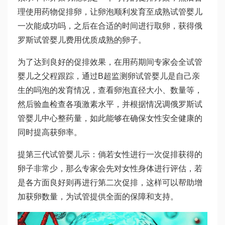
理使用药物促排卵，让卵泡顺利发育至成熟
试管婴儿
一次能成功吗
，之后在合适的时间进行取卵，获得
俄
罗斯试管婴儿费用
优质成熟的卵子。
为了达到良好的促排效果，在用药期间专家会全
试管
婴儿之父
程跟踪，通过B超监测卵
试管婴儿是自己亲
生的吗
泡的发育情况，查看卵泡直径大小、数量等，
然后验血检查各项激素水平，并根据情况调
俄罗斯试
管婴儿中心
整药量，如此能够在确保女性安全健康的
同时提高获卵率。
提
第三代试管婴儿
示：倘若女性进行一次促排获得的
卵子非常少，那么专家会先对女性身体进行评估，若
是各方面良好则再进行第二次促排，这样可以帮助增
加获卵数量，为试管提供全面的保障和支持。