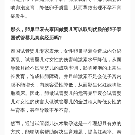
响卵泡发育，降低卵子质量，从而导致出现不孕不育
症发生。
那么，卵巢早衰去泰国做婴儿可以取到优质的卵子
泰
国试管婴儿真实经历
吗?
泰国试管婴儿专家表示，女性卵巢早衰会造成内分泌
紊乱、
试管婴儿对女性的伤害
雌激素水平降低，从而
导致月经不
试管婴儿的成功率
调，影响卵泡的正常生
长发育，造成排卵障碍。并且雌激素不足会使子宫内
膜不能增长，内膜容受性降低，从而影
生化妊娠
响胚
胎着床。因此，卵
做试管婴儿的危害
巢早衰会
试管婴
儿对女性的伤害
大
做试管婴儿的全过程
大降低女性的
生育率，甚至导致不孕不育。
然而，通过试管婴儿技术助孕这是一个理想且有效的
方式，能够切实帮助解决生育难题，提高妊娠率。泰