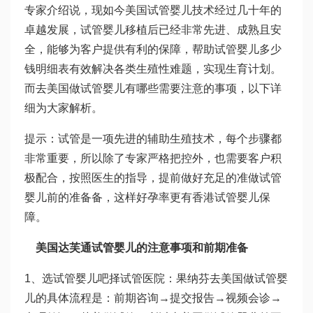
专家介绍说，现如今美国试管婴儿技术经过几十年的
卓越发展，
试管婴儿移植后
已经非常先进、成熟且安
全，能够为客户提供有利的保障，帮助
试管婴儿多少
钱明细表
有效解决各类生殖性难题，实现生育计划。
而去美国做试管婴儿有哪些需要注意的事项，以下详
细为大家解析。
提示：试管是一项先进的辅助生殖技术，每个步骤都
非常重要，所以除了专家严格把控外，也需要客户积
极配合，按照医生的指导，提前做好充足的准
做试管
婴儿前的准备
备，这样好孕率更有
香港试管婴儿
保
障。
美国
达芙通
试管婴儿的注意事项和前期准备
1、选
试管婴儿吧
择试管医院：
果纳芬
去美国做试管婴
儿的具体流程是：前期咨询→提交报告→视频会诊→