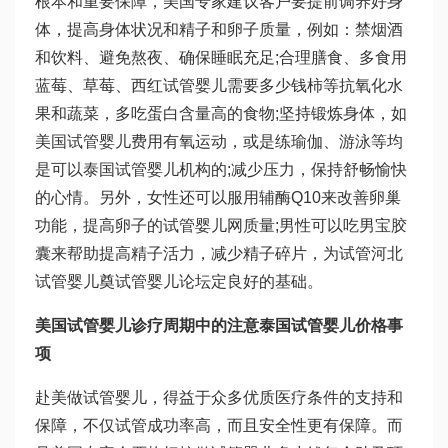
根本和重要保障，美国专家建议客户要提前调养好身
体，提高身体状况和精子和卵子质量，例如：禁烟酒
和饮料、避免熬夜、确保睡眠充足;合理膳食、多食用
蓝莓、草莓、西红
试管婴儿需要多少钱
柿等抗氧化水
果和蔬菜，多吃蛋白含量高的食物;坚持锻炼身体，如
美国试管婴儿费用
有氧运动，或是练瑜伽、游泳等均
是可以
泰国试管婴儿机构
的;减少压力，保持舒畅愉快
的心情。另外，女性还可以服用辅酶Q10来改善卵巢
功能，提高卵子的
试管婴儿网
质量;男性可以吃男宝胶
囊来帮助提高精子活力，减少精子碎片，为试管
河北
试管婴儿
奠
试管婴儿论坛
定良好的基础。
美国试管婴儿诊疗周期中的注意
泰国试管婴儿价格
事
项
赴美做试管婴儿，得益于众多优质医疗条件的支持和
保障，不仅试管成功率高，而且安全性更有保障。而