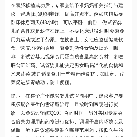
在囊胚移植成功后，专家会给予准妈妈相关指导与建
议，帮助胚胎顺利着床，提高妊娠率。例如移植后要
卧床休息两天(48小时)，可以平卧、侧卧，
做试管婴
儿的条件
或是斜倚在床上，不要起床过猛;同时要避免
用力运动或过于劳累。在饮食上，女性应遵循健康饮
食、营养均衡的原则，避免刺激性食物及烟酒、咖
啡，多
试管婴儿视频
食用蛋白质含量高的食材，多吃
膳食纤维高、
试管婴儿能决定男女吗
易消化的食物和
水果蔬菜;或是适量食用一些粗纤维食材，如山药、芹
菜促进肠胃蠕动，防止便秘。
提示：在整个
广州试管婴儿
试管周期中，建议客户要
积极配合医生的
雪诺酮
治疗，且按时到医院进行就
诊，以免错过
辅酶Q10
适合的时间。另外美国专家会
合
倍美力
理用药药物进行促排、调理子宫内环境以及
保胎，所以建议您要遵循医嘱规范用药，按照医生的