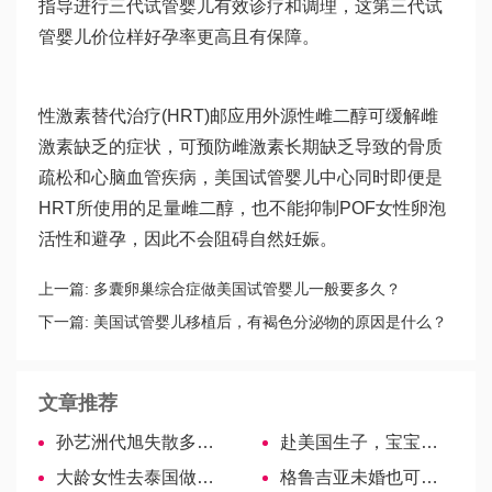
指导进行
三代试管婴儿
有效诊疗和调理，这
第三代试
管婴儿价位
样好孕率更高且有保障。
性激素替代治疗(HRT)邮应用外源性雌二醇可缓解雌
激素缺乏的症状，可预防雌激素长期缺乏导致的骨质
疏松和心脑血管疾病，美国试管婴儿中心同时即便是
HRT所使用的足量雌二醇，也不能抑制POF女性卵泡
活性和避孕，因此不会阻碍自然妊娠。
上一篇:
多囊卵巢综合症做美国试管婴儿一般要多久？
下一篇:
美国试管婴儿移植后，有褐色分泌物的原因是什么？
文章推荐
孙艺洲代旭失散多年的兄弟？大家直呼太像了
赴美国生子，宝宝怎么上学？
大龄女性去泰国做试管婴儿，有哪些是必须要注意的？
格鲁吉亚未婚也可试管，8步流程助你好孕