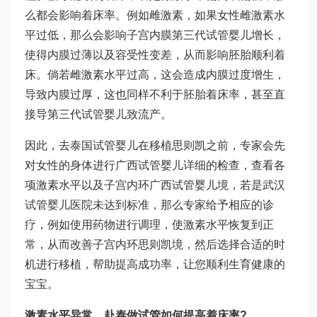
么都会影响着床率。例如雌激素，如果女性雌激素水
平过低，那么会影响子宫内膜
第三代试管婴儿
增长，
使得内膜过薄以及容受性变差，从而影响胚胎顺利着
床。倘若雌激素水平过高，这会造成内膜过度增生，
导致内膜过厚，这也同样不利于胚胎着床率，甚至直
接导
第三代试管婴儿
致流产。
因此，去泰国试管婴儿在移植
思则凯
之前，专家会先
对女性的身体进行
广西试管婴儿
详细的检查，查看各
项激素水平以及子宫内环
广西试管婴儿
境，若是
武汉
试管婴儿医院
未达到标准，那么专家给予相应的诊
疗，例如使用药物进行调理，使激素水平恢复到正
常，从而改善子宫内环
思则凯
境，然后选择合适的时
机进行移植，帮助提高成功率，让您顺利生育健康的
宝宝。
激素水平异常，赴泰做试管如何提高着床率?