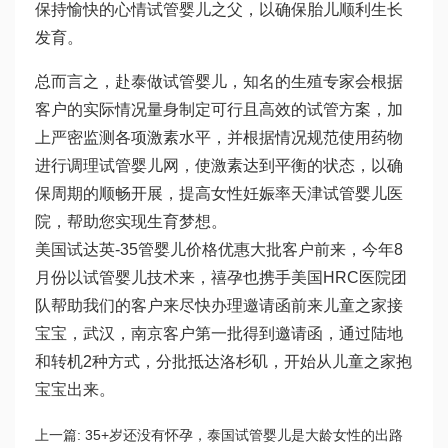
保持愉快的心情
试管婴儿之父
，以确保胎儿顺利生长
发育。
总而言之，赴泰做试管婴儿，知名的生殖专家会根据
客户的实际情况量身制定可行且高效的试管方案，加
上严密监测各项激素水平，并根据情况规范使用药物
进行调理
试管婴儿网
，使激素达到平衡的状态，以确
保周期的顺畅开展，提高女性妊娠率
天津试管婴儿医
院
，帮助您实现生育梦想。
美国试
达英-35
管婴儿价格优惠大批客户前来，今年8
月份以
试管婴儿技术
来，禧孕也携手美国HRC医院团
队帮助我们的客户来尽快办理邀请函前来儿童之家接
宝宝，武汉，南京客户第一批得到邀请函，通过陆地
和转机2种方式，分批抵达洛杉矶，开始从儿童之家抱
宝宝出来。
上一篇:
35+岁还没有怀孕，泰国试管婴儿是大龄女性的出路