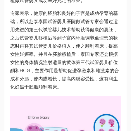
植做
试管婴儿成功率
好充足的准备。
专家表示，健康的胚胎和良好的子宫是成功孕育的基
础，所以赴泰
泰国试管婴儿医院
做试管专家会通过运
用先进的第三代试管婴儿技术帮助获得健康的囊胚，
之后
试管婴儿移植后
等到子宫内环境调养至理想的状
态时再将其
试管婴儿价格
植入，使之顺利着床，提高
女性妊娠率。并且在胚胎移植后，泰国专家还会根据
女性的身体情况注射适量的黄体
第三代试管婴儿价位
酮和HCG，主要作用是帮助促进孕激素和雌激素的合
成和分泌，使内膜增长，提高内膜容受性，这有利
生
化妊娠
于胚胎顺利着床。