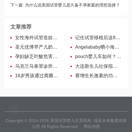
吗？
下一篇:
为什么说美国试管婴儿是久备不孕家庭的理想选择？
文章推荐
女性海外试管造娃记 – 花费篇
记住试管移植后这8个注意事项，帮您提高着床成功率
圣元优博早产儿奶粉解析，成分、价格…你想知道的这里都有
Angelababy晒小海绵吃元宵，宝宝吃元宵可以么？
孕妇缺乏叶酸危害大！4个有效补充方法送给你！
pouch婴儿车如何？听听过来人的经验分享
乌克兰马泰里诊所口碑名医—Berestovoy Oleg Alexandrovich
大连新生儿社保指南，需要的你不看看嘛
16岁男孩通过粪菌移植治疗自闭症，自闭真的能康复吗？
赛增生长激素的功效与作用，不止对试管婴儿促排有好处-哈萨克斯坦试管婴儿
Copyright © 2014-2026
美国试管婴儿生育机构
瑞亚未来集团有限
公司 All Rights Reserved
网站地图