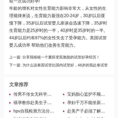
取一次成功好孕!
年龄的增长对女性生育能力影响非常大，从女性的生
理规律来说，生育能力最强在20-24岁，30岁以后缓
慢下降，35岁以后
试管婴儿座谈会
迅速下降，35岁时
生育能力是25岁时的一半，40岁时是35岁时的一半。
44岁以后约有87%的女性失去了受孕能力。美国试管
婴儿成功率 帮助他们改善生育能力。
上一篇:
分享我移植一个囊胚变双胞胎的试管好孕经历！
下一篇:
为什么说泰国试管比国内试管好，48岁的我赴泰试管
经历告诉你！
文章推荐
传男不传女无科学依据，详解蚕豆病遗传方式与规律
宝妈胎心监护不顺利？一次通过的小技巧请收好
禧孕教你赴美生子中月子中心的挑选
孕妇千万不能坐新车有原因，内饰污染会危害胎儿发育
hpv自我检测方法分享，操作步骤一步到位
赴美产子必须了解的医疗制度