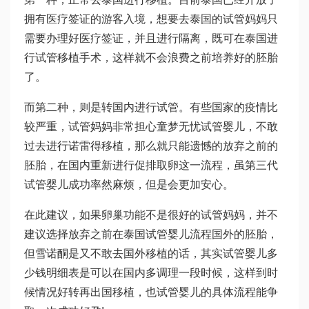
拥有医疗签证的游客入境，想要去泰国的试管妈妈只
需要办理好医疗签证，并且进行隔离，既可在泰国进
行试管移植手术，这样就不会浪费之前培养好的胚胎
了。
而第二种，则是转国内进行试管。有些国家的疫情比
较严重，试管妈妈非常担心
童梦无忧试管婴儿
，不敢
过去进行
诺雷得
移植，那么就只能遗憾的放弃之前的
胚胎，在国内重新进行促排取卵这一流程，虽
第三代
试管婴儿成功率
然麻烦，但是会更加安心。
在此建议，如果卵巢功能不是很好的试管妈妈，并不
建议选择放弃之前在
泰国试管婴儿流程
国外的胚胎，
但
雪诺酮
是又不敢去国外移植的话，其实
试管婴儿多
少钱明细表
是可以在国内多调理一段时候，这样到时
候情况好转再出国移植，也
试管婴儿的具体流程
能争