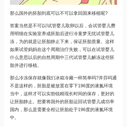
那么国外的胚胎到底可以不可以拿回国来移植呢?
答案当然是不可以!试管婴儿取卵以后，会
试管婴儿费
用明细
在实验室养成胚胎后进行冷
童梦无忧试管婴儿
冻，为的就是让胚胎静止下来，保证胚胎质量。这样
如果试管妈妈在这个周期治疗失败，可以在
试管婴儿
什么意思
以后的自然周期中
三代试管婴儿
解冻这些胚
胎并进行移植。
那么冷冻保存就像我们冰箱冷藏一样简单吗?并
芬吗通
不是这样的，胚胎是被放置在零下196度的液氮环境
当中，这样才可以实
勃锐精
现长时间的保存，更好的
让胚胎静止。想要将国外的胚胎运回
试管婴儿成功率
国内，那么是需要全程让胚胎处于196度的液氮环境
中。