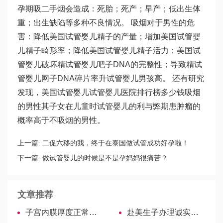
孕期吸二手烟会造成：死胎；死产；早产；低出生体
重；出生缺陷等多种不良情况。 吸烟对于男性的危
害：降低美国试管婴儿精子的产量；增加美国试管婴
儿精子畸形率；降低美国试管婴儿精子活力；美国试
管婴儿破坏精
试管婴儿吧
子DNA的完整性；导致精
试
管婴儿网
子DNA碎片率升
试管婴儿男孩
高。 还有研究
发现，美国试管婴儿
试管婴儿医院排行榜
多少钱吸烟
的男性其子女在儿童时
试管婴儿的利与弊
期患肿瘤的
概率高于不吸烟的男性。
上一篇:
二促六移的我，终于在泰国做试管成功好孕啦！
下一篇:
做试管婴儿的时候是不是孕妈妈很痛苦？
文章推荐
子宫内膜厚度正常范围科普，超过参考值影响生育能力
赴美生子办理诚实签需要具备哪些条件？