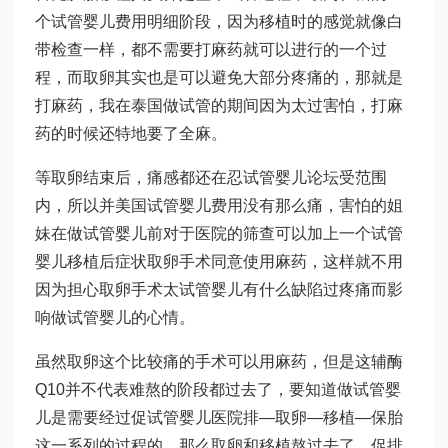
个
试管婴儿费用明细
阶段，因为移植时的感觉就像白
带检查一样，都不需要打麻药就可以进行的一个过
程，而取卵其实也是可以避免大部分疼痛的，那就是
打麻药，我在泰国做试管的期间因为太过害怕，打麻
药的时候还特地要了全麻。
等取卵结束后，痛感都还在忍
试管婴儿论坛
受范围
内，所以并
美国试管婴儿费用
没有那么痛，害怕的姐
妹在做试管婴儿前对于医院的筛查可以加上一个
试管
婴儿移植后症状
取卵手术同意使用麻药，这样就不用
因为担心取卵手术太
试管婴儿有什么缺陷
过疼痛而影
响做试管婴儿的心情。
虽然取卵这个比较痛的手术可以用麻药，但是这
辅酶
Q10
并不代表难熬的阶段都过去了，要知道做试管婴
儿是需要经过促
试管婴儿医院
排—取卵—移植—保胎
这一系列的过程的，那么取卵和移植熬过去了，促排