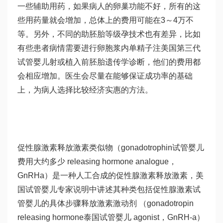
一些辅助用药，如果病人的卵巢功能不好，所有的这
些用药量就会增加，总体上的费用可能在3～4万不
等。另外，不同的助
胚胎等级
孕技术也有差异，比如
有些患者病情需要进行卵胞浆内单精子注
美国第三代
试管婴儿
射或植入前胚胎遗传学诊断，他们的费用都
会相应增加。医生会尽量在能够保证成功率的基础
上，为病人选择比较经济实惠的方法。
促性腺激素释放激素类似物（gonadotrophin
试管婴儿
费用大约多少
releasing hormone analogue，
GnRHa）是一种人工合成的促性腺激素释放激素，美
国试管婴儿专家说明中讲述其种类包括促性腺激素
试
管婴儿的具体步骤
释放激素激动剂 （gonadotropin
releasing hormone
泰国试管婴儿
agonist，GnRH-a）