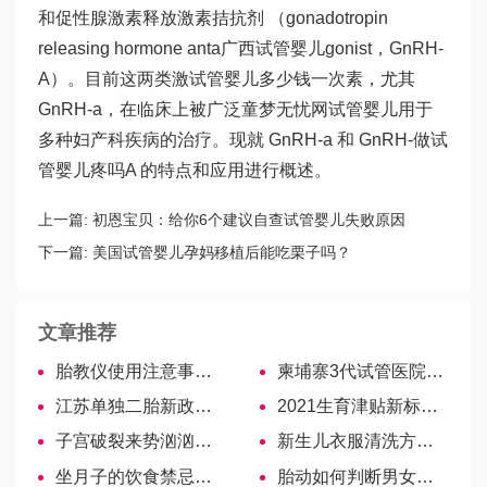
和促性腺激素释放激素拮抗剂 （gonadotropin
releasing hormone anta
广西试管婴儿
gonist，GnRH-
A）。目前这两类激
试管婴儿多少钱一次
素，尤其
GnRH-a，在临床上被广泛
童梦无忧网试管婴儿
用于
多种妇产科疾病的治疗。现就 GnRH-a 和 GnRH-
做试
管婴儿疼吗
A 的特点和应用进行概述。
上一篇:
初恩宝贝：给你6个建议自查试管婴儿失败原因
下一篇:
美国试管婴儿孕妈移植后能吃栗子吗？
文章推荐
胎教仪使用注意事项要牢记，什么时间用、用多久有讲究
柬埔寨3代试管医院排名，技术水平怎么样速览！
江苏单独二胎新政策出炉，无锡、苏州具体政策解读
2021生育津贴新标准出炉，报销比例、计算公式一读便知！
子宫破裂来势汹汹，出血、休克、死亡3大并发症需提防
新生儿衣服清洗方法，不仅柔软还能去甲醛！
坐月子的饮食禁忌，宝妈要有数！
胎动如何判断男女？一文教你怎么看胎儿性别