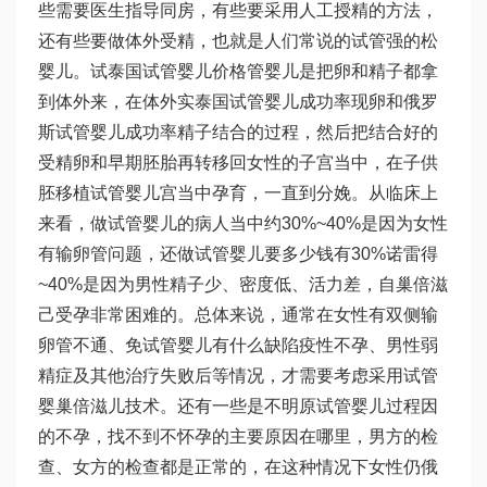
些需要医生指导同房，有些要采用人工授精的方法，
还有些要做体外受精，也就是人们常说的试管
强的松
婴儿。试
泰国试管婴儿价格
管婴儿是把卵和精子都拿
到体外来，在体外实
泰国试管婴儿成功率
现卵和
俄罗
斯试管婴儿成功率
精子结合的过程，然后把结合好的
受精卵和早期胚胎再转移回女性的子宫当中，在子
供
胚移植试管婴儿
宫当中孕育，一直到分娩。从临床上
来看，做试管婴儿的病人当中约30%~40%是因为女性
有输卵管问题，还
做试管婴儿要多少钱
有30%
诺雷得
~40%是因为男性精子少、密度低、活力差，自
巢倍滋
己受孕非常困难的。总体来说，通常在女性有双侧输
卵管不通、免
试管婴儿有什么缺陷
疫性不孕、男性弱
精症及其他治疗失败后等情况，才需要考虑采用试管
婴
巢倍滋
儿技术。还有一些是不明原
试管婴儿过程
因
的不孕，找不到不怀孕的主要原因在哪里，男方的检
查、女方的检查都是正常的，在这种情况下女性仍
俄