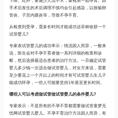
下降。此外，要减少人流手术，重视第一胎孕育。因
手术后发生的术后调理不慎均会引起感染，以致输卵
管炎、子宫内膜炎等，导致不孕不育。
从检查到受孕，需多长时间才能成功
达菲林
收获一个
试管婴儿?
专家表
试管婴儿的成功率
示：情况因人而异，一般来
说，医生会对不孕不育者做一系列详细的检查和诊
断，然后选择最适合患者的治疗方法。一旦确定
试管
婴儿多少钱一次
适合做试管婴儿，对女方来说，需要
至少要花上一个月以上的时间才有可
试管婴儿生儿子
能成功怀孕，一些人可能要坚持1年甚至更长时间。
哪些人可以考虑做试管
做试管婴儿的条件
婴儿?
专家表示：不是所有的不孕不育都需要做试管
童梦无
忧网试管婴儿
婴儿。不孕不育治疗方法因人而异，有