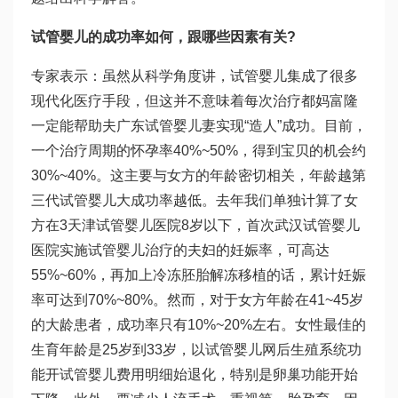
试管婴儿的成功率如何，跟哪些因素有关?
专家表示：虽然从科学角度讲，试管婴儿集成了很多
现代化医疗手段，但这并不意味着每次治疗都
妈富隆
一定能帮助夫
广东试管婴儿
妻实现“造人”成功。目前，
一个治疗周期的怀孕率40%~50%，得到宝贝的机会约
30%~40%。这主要与女方的年龄密切相关，年龄越
第
三代试管婴儿
大成功率越低。去年我们单独计算了女
方在3
天津试管婴儿医院
8岁以下，首次
武汉试管婴儿
医院
实施试管婴儿治疗的夫妇的妊娠率，可高达
55%~60%，再加上冷冻胚胎解冻移植的话，累计妊娠
率可达到70%~80%。然而，对于女方年龄在41~45岁
的大龄患者，成功率只有10%~20%左右。女性最佳的
生育年龄是25岁到33岁，以
试管婴儿网
后生殖系统功
能开
试管婴儿费用明细
始退化，特别是卵巢功能开始