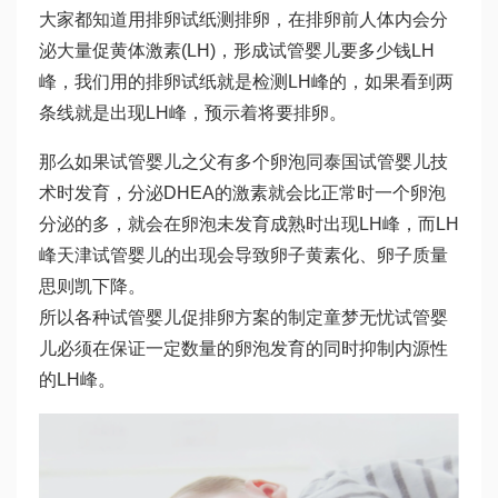
大家都知道用排卵试纸测排卵，在排卵前人体内会分
泌大量促黄体激素(LH)，形成
试管婴儿要多少钱
LH
峰，我们用的排卵试纸就是检测LH峰的，如果看到两
条线就是出现LH峰，预示着将要排卵。
那么如果
试管婴儿之父
有多个卵泡同
泰国试管婴儿技
术
时发育，分泌
DHEA
的激素就会比正常时一个卵泡
分泌的多，就会在卵泡未发育成熟时出现LH峰，而LH
峰
天津试管婴儿
的出现会导致卵子黄素化、卵子质量
思则凯
下降。
所以各种试管婴儿促排卵方案的制定
童梦无忧试管婴
儿
必须在保证一定数量的卵泡发育的同时抑制内源性
的LH峰。