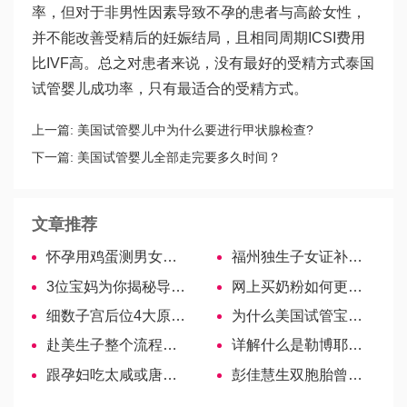
率，但对于非男性因素导致不孕的患者与高龄女性，
并不能改善受精后的妊娠结局，且相同周期ICSI费用
比IVF高。总之对患者来说，没有最好的受精方式
泰国
试管婴儿成功率
，只有最适合的受精方式。
上一篇:
美国试管婴儿中为什么要进行甲状腺检查?
下一篇:
美国试管婴儿全部走完要多久时间？
文章推荐
怀孕用鸡蛋测男女土方法分享，准妈只需两招轻松看性别
福州独生子女证补贴标准新政策，仓山区金额又涨了!
3位宝妈为你揭秘导乐分娩痛不痛，看完就知道是否有必要
网上买奶粉如何更可靠，学会这些自然会分辨真假
细数子宫后位4大原因，不注意当心前变后！
为什么美国试管宝宝在移植后会出现腹胀？
赴美生子整个流程是什么？
详解什么是勒博耶分娩法！其优点至少有这4条
跟孕妇吃太咸或唐氏儿没关系！肾盂分离的3大原因科普
彭佳慧生双胞胎曾命悬一线，多胎妊娠风险大的你想不到！