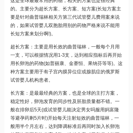
这是全球最最常用的药物，相关的方案也是很经典
的。主要分为超长方案、长方案、短方案(长短方案主
要是针对曲普瑞林相关方
第三代试管婴儿费用
案来说
的，如果
试管婴儿双胞胎
用别的药物严格来说不能用
长短方案来划分啊!)。
超长方案：主要是用长效的曲普瑞林，一般每个月用
一支，可以根据情况用1-3支，达到相应指标后再开始
用长卵泡的药物(如普丽康、金赛恒、果纳芬等等)。这
种方案主要用于有子宫内膜异位症或腺肌症的
俄罗斯
试管婴儿机构
患者。
长方案：是最最经典的方案，也是全球的主打方案，
稳定性好，卵泡发育的同步性及胚胎质量都不错。一
般在排卵后5天(或
试管婴儿能决定男女吗
服用妈富隆
等避孕药剩5片时)开始每天注射短效的曲普瑞林，一
般用半个月左右，达到降调标准后再同时加入长卵泡