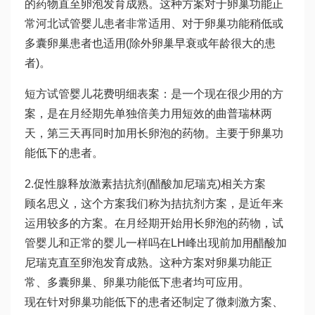
的药物直至卵泡发育成熟。这种方案对于卵巢功能正
常
河北试管婴儿
患者非常适用、对于卵巢功能稍低或
多囊卵巢患者也适用(除外卵巢早衰或年龄很大的患
者)。
短方
试管婴儿花费明细表
案：是一个现在很少用的方
案，是在月经期先单独
倍美力
用短效的曲普瑞林两
天，第三天再同时加用长卵泡的药物。主要于卵巢功
能低下的患者。
2.促性腺释放激素拮抗剂(醋酸加尼瑞克)相关方案
顾名思义，这个方案我们称为拮抗剂方案，是近年来
运用较多的方案。在月经期开始用长卵泡的药物，
试
管婴儿和正常的婴儿一样吗
在LH峰出现前加用醋酸加
尼瑞克直至卵泡发育成熟。这种方案对卵巢功能正
常、多囊卵巢、卵巢功能低下患者均可应用。
现在针对卵巢功能低下的患者还制定了微刺激方案、