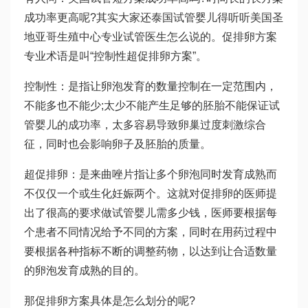
成功率更高呢?其实大家还
泰国试管婴儿
得听听美国圣
地亚哥生殖中心专业试管医生怎么说的。促排卵方案
专业术语是叫“控制性超促排卵方案”。
控制性：是指让卵泡发育的数量控制在一定范围内，
不能多也不能少;太少不能产生足够的胚胎不能保证试
管婴儿的成功率，太多容易导致卵巢过度刺激综合
征，同时也会影响卵子及胚胎的质量。
超促排卵：是
来曲唑片
指让多个卵泡同时发育成熟而
不仅仅一个或
生化妊娠
两个。这就对促排卵的医师提
出了很高的要求
做试管婴儿需多少钱
，医师要根据每
个患者不同情况给予不同的方案，同时在用药过程中
要根据各种指标不断的调整药物，以达到让合适数量
的卵泡发育成熟的目的。
那促排卵方案具体是怎么划分的呢?