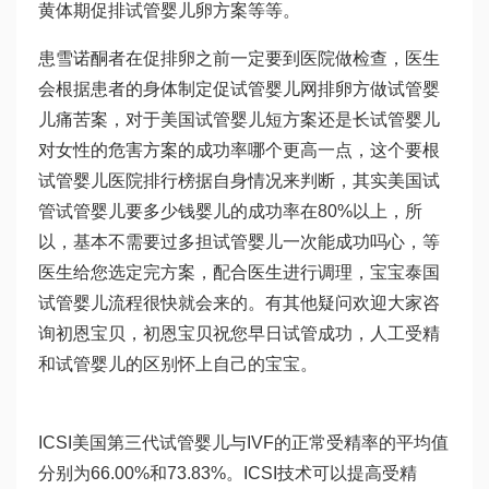
黄体期促排
试管婴儿
卵方案等等。
患
雪诺酮
者在促排卵之前一定要到医院做检查，医生
会根据患者的身体制定促
试管婴儿网
排卵方
做试管婴
儿痛苦
案，对于美国试管婴儿短方案还是长
试管婴儿
对女性的危害
方案的成功率哪个更高一点，这个要根
试管婴儿医院排行榜
据自身情况来判断，其实美国试
管
试管婴儿要多少钱
婴儿的成功率在80%以上，所
以，基本不需要过多担
试管婴儿一次能成功吗
心，等
医生给您选定完方案，配合医生进行调理，宝宝
泰国
试管婴儿流程
很快就会来的。有其他疑问欢迎大家咨
询初恩宝贝，初恩宝贝祝您早日试管成功，
人工受精
和试管婴儿的区别
怀上自己的宝宝。
ICSI美国第三代试管婴儿与IVF的正常受精率的平均值
分别为66.00%和73.83%。ICSI技术可以提高受精