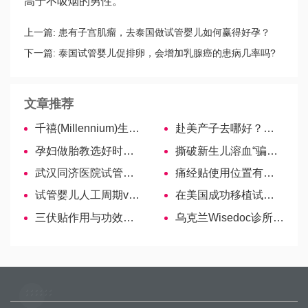
高于不吸烟的男性。
上一篇:
患有子宫肌瘤，去泰国做试管婴儿如何赢得好孕？
下一篇:
泰国试管婴儿促排卵，会增加乳腺癌的患病几率吗?
文章推荐
千禧(Millennium)生殖中心
赴美产子去哪好？洛杉矶生子怎么样
孕妇做胎教选好时间是关键，每天在这2个阶段进行最佳-哈萨克斯坦试管婴儿
撕破新生儿溶血“骗局”，真相宝妈需早知道！
武汉同济医院试管婴儿医生名单，2022助孕成功率高的大夫参考
痛经贴使用位置有讲究，位置正确见效快
试管婴儿人工周期vs自然周期，两种促排方案适应人群对比
在美国成功移植试管婴儿后，你需要补钙吗？
三伏贴作用与功效大盘点，这些疾病均可用
乌克兰Wisedoc诊所金牌医生——特罗希莫诺维奇