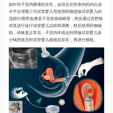
如针对子宫内膜薄的女性，会结合女性体内的内分泌
水平合理规
三代试管婴儿
范使用药物进
做试管婴儿的
流程
行调理;如果是子宫疾病或畸形，则先通过宫腔镜
对其进行诊疗
试管婴儿过程
和调整，然后使用药物辅
助，待恢复正常后，子宫内环境达到理
做试管婴儿多
少钱
想状态时
试管婴儿移植后反应
，再进行移植。