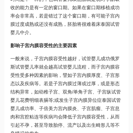
收的能力是有一定的窗口期。如果在窗口期移植成功
率会非常高，若是错过了这个窗口期，有可能子宫内
膜过度成熟或还没有成熟，胚胎将很难着床
泰国试管
婴儿中介
。
影响子宫内膜容受性的主要因素
一般来说，子宫内膜容受性越好，试管婴儿成功
俄罗
斯试管婴儿
率就会越高
试管婴儿流程
，而子宫内膜容
受性受多种因素的影响，譬如子宫内膜厚度、子宫形
态以及疾病等。若是子宫内膜过薄或过厚，或是形态
结构异常，如幼稚子宫、双角/单角子宫、子宫纵
试管
婴儿花费明细表
膈等;或发生子宫内膜异位症
泰国试管
婴儿成功率
、子
倍美力
宫内膜炎、子宫肌瘤、子宫息
肉和宫腔粘连等疾病均会降低子宫内膜容受性，从而
引起不孕，甚至导致胎停、流产以及出生畸形儿等不