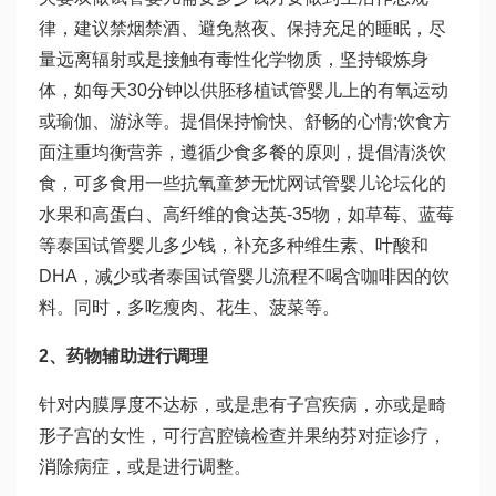
律，建议禁烟禁酒、避免熬夜、保持充足的睡眠，尽
量远离辐射或是接触有毒性化学物质，坚持锻炼身
体，如每天30分钟以
供胚移植试管婴儿
上的有氧运动
或瑜伽、游泳等。提倡保持愉快、舒畅的心情;饮食方
面注重均衡营养，遵循少食多餐的原则，提倡清淡饮
食，可多食用一些抗氧
童梦无忧网试管婴儿论坛
化的
水果和高蛋白、高纤维的食
达英-35
物，如草莓、蓝莓
等
泰国试管婴儿多少钱
，补充多种维生素、叶酸和
DHA，减少或者
泰国试管婴儿流程
不喝含咖啡因的饮
料。同时，多吃瘦肉、花生、菠菜等。
2、药物辅助进行调理
针对内膜厚度不达标，或是患有子宫疾病，亦或是畸
形子宫的女性，可行宫腔镜检查并
果纳芬
对症诊疗，
消除病症，或是进行调整。