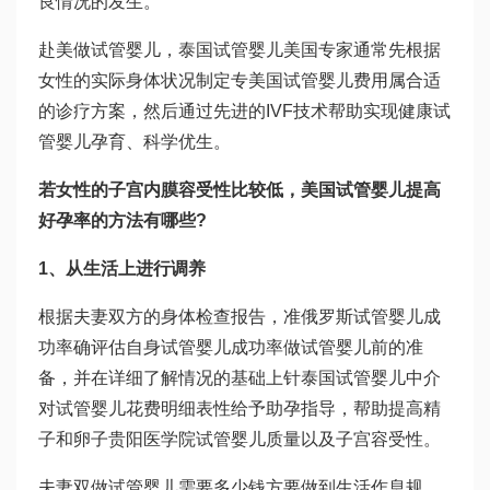
良情况的发生。
赴美做试管婴儿，
泰国试管婴儿
美国专家通常先根据
女性的实际身体状况制定专
美国试管婴儿费用
属合适
的诊疗方案，然后通过先进的IVF技术帮助实现健康
试
管婴儿
孕育、科学优生。
若女性的子宫内膜容受性比较低，美国试管婴儿提高
好孕率的方法有哪些?
1、从生活上进行调养
根据夫妻双方的身体检查报告，准
俄罗斯试管婴儿成
功率
确评估自身试管婴儿成功率
做试管婴儿前的准
备
，并在详细了解情况的基础上针
泰国试管婴儿中介
对
试管婴儿花费明细表
性给予助孕指导，帮助提高精
子和卵子
贵阳医学院试管婴儿
质量以及子宫容受性。
夫妻双
做试管婴儿需要多少钱
方要做到生活作息规