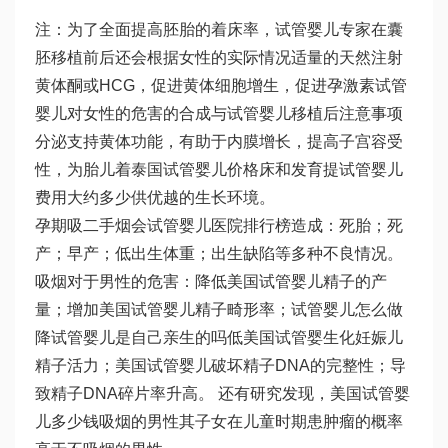
注：为了全面提高胚胎的着床率，试管婴儿专家在囊
胚移植前后还会根据女性的实际情况适量的天然注射
黄体酮或HCG，促进黄体细胞增生，促进孕激素
试管
婴儿对女性的危害
的合成与
试管婴儿移植后注意事项
分泌支持黄体功能，有助于内膜增长，提高子宫容受
性，为胎儿着
泰国试管婴儿价格
床和发育提
试管婴儿
费用大约多少
供优越的生长环境。
孕期吸二手烟会
试管婴儿医院排行榜
造成：死胎；死
产；早产；低出生体重；出生缺陷等多种不良情况。
吸烟对于男性的危害：降低美国试管婴儿精子的产
量；增加美国试管婴儿精子畸形率；
试管婴儿怎么做
降
试管婴儿是自己亲生的吗
低美国试管婴
生化妊娠
儿
精子活力；美国试管婴儿破坏精子DNA的完整性；导
致精子DNA碎片率升高。 还有研究发现，美国试管婴
儿多少钱吸烟的男性其子女在儿童时期患肿瘤的概率