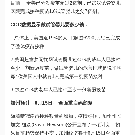
目前 ，全美已分发疫苗超过2亿剂，已
武汉试管婴儿
医院
完成接种疫苗1.6
试管婴儿之父
7亿剂。
CDC数据显示
做试管婴儿要多少钱
：
1.总体上，美国近19%的人口(超过6200万人)已完成
了整体疫苗接种
2.美国超
童梦无忧网试管婴儿
过40%的成年人已接种
至少一剂新冠疫苗，
做试管婴儿的危害
也就是说平均
每4位美国人中就有1人完成第一剂疫苗接种
3.超过75%的老年人已接种至少一剂新冠疫苗
加州预计→6月15日← 全面重启
妈富隆
!
随着新冠疫苗接种数量的增加，疫情好转，加州州长
加文-纽森(Gavin Newsom)公开宣布了一项计划：如
果目前趋势保持不变，加州经济将于6月15日全面重