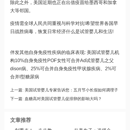
除此之外，美国近期也正在出借疫苗给墨西哥和加拿
大等邻国。
疫情需全球人民共同重视与科学对抗!希望世界各国早
日战胜病毒，恢复日常经济
什么是试管婴儿
和生活!
伴发其他自身免疫性疾病的临床表现: 美国试管婴儿机
构10%自身免疫性POF女性可合并Ad
试管婴儿之父
dison病、25%可合并自身免疫性甲状腺疾病、2%可
合并I型糖尿病
上一篇:
美国试管婴儿专家告诉您：五月节小长假如何调理子
宫内环境?
下一篇:
血糖高对美国试管婴儿促排卵的影响大吗？
文章推荐