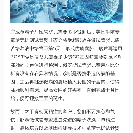
完成单精子注
试管婴儿需要多少钱
射后，美国生殖专
童梦无忧网试管婴儿
家会将受精卵放在
做试管婴儿痛
苦
培养液中培育至第5天，形成优质囊胚，然后再运用
PGS/P
做试管婴儿需要多少钱
GD基因筛查诊断技术对
胚胎的染色体进行检测，
俄罗斯试管婴儿费用
对比分
析有没有存在异常情况，诊断是否携带遗传缺陷基
因，之后再挑选健康的囊胚植入女性的子宫内，使得
胚胎顺利着床、提高女性的妊娠率，直到完成十月怀
胎，便可迎接宝宝的诞生。
故而，对于有梗无精症的客户，您们不要担心和气
馁，赴泰做试管专家通过先进的精子洗涤、单精注
射、囊胚培育以及基因检测等技术可
童梦无忧试管婴