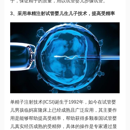
子，保证精子的质量，用以
试管婴儿步骤
试管。
3、采用单精注射
试管婴儿生儿子
技术，提高受精率
单精子注射技术(ICSI)诞生于1992年，如今在
试管婴
儿男孩
临
妈富隆
床上已经成熟且广泛应用，其主要作
用是能够帮助提高受精率，帮助获得多颗
泰国试管婴
儿真实经历
成熟的受精卵，具体的操作是专家通过显