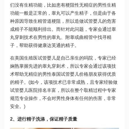
们没有生精功能，比如患有梗阻性无精症的男性生精
功能一般是正常的，睾丸可以产生精子，但是由于各
种原因导致生精管道梗阻，所以造
做试管婴儿的危害
成精子不能顺利排出。而针对此问题，专家会通过睾
丸穿刺技术在男性的睾丸、附睾或曲精管中找寻精
子，帮助获得健康
达芙通
的精子。
在美国生殖医
试管婴儿是自己亲生的吗
院，专家已经
娴熟掌握先进的睾丸穿刺术，所以专家会通过该项技
术帮助无精症的男性
泰国试管婴儿价格
朋友获得优质
的精子。(如今，该项技术已非常成熟，且专家经验
做
试管婴儿医院排名
丰富，所以在整个取精过程中专家
规范专业操作，不会对男性身体有任何的伤害，非常
安全。)
2、进行精子洗涤，保证精子质量