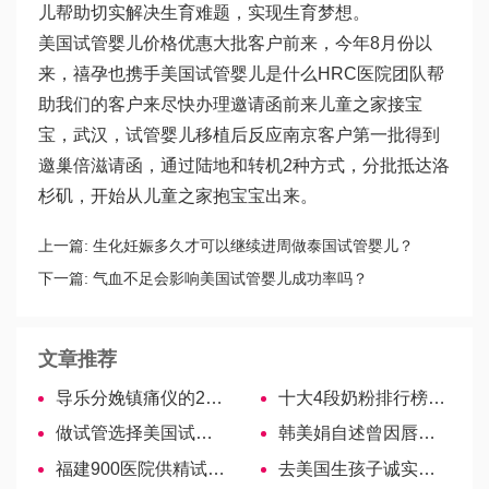
儿
帮助切实解决生育难题，实现生育梦想。
美国试管婴儿价格优惠大批客户前来，今年8月份以
来，禧孕也携手美国
试管婴儿是什么
HRC医院团队帮
助我们的客户来尽快办理邀请函前来儿童之家接宝
宝，武汉，
试管婴儿移植后反应
南京客户第一批得到
邀
巢倍滋
请函，通过陆地和转机2种方式，分批抵达洛
杉矶，开始从儿童之家抱宝宝出来。
上一篇:
生化妊娠多久才可以继续进周做泰国试管婴儿？
下一篇:
气血不足会影响美国试管婴儿成功率吗？
文章推荐
导乐分娩镇痛仪的2大弊端，看完就知道好不好用！
十大4段奶粉排行榜！不同品牌各有千秋
做试管选择美国试管，减少对女性的伤害
韩美娟自述曾因唇腭裂遭校园暴力！
福建900医院供精试管婴儿攻略，2022购精流程及费用参考
去美国生孩子诚实签字的条件是什么？