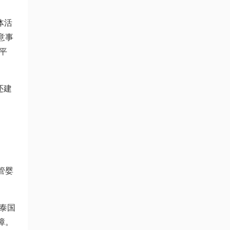
体活
意事
平
还建
管婴
泰国
障。