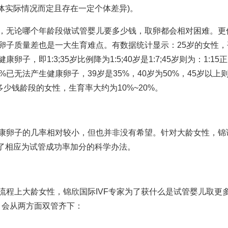
体实际情况而定且存在一定个体差异)。
，无论哪个年龄段
做试管婴儿要多少钱
，取卵都会相对困难。更
卵子质量差也是一大生育难点。有数据统计显示：25岁的女性，
卵子，即1:3;35岁比例降为1:5;40岁是1:7;45岁则为：1:15
0%已无法产生健康卵子，39岁是35%，40岁为50%，45岁以上
多少钱
龄段的女性，生育率大约为10%~20%。
健康卵子的几率相对较小，但也并非没有希望。针对大龄女性，锦
了相应为试管成功率加分的科学办法。
流程
上大龄女性，锦欣国际IVF专家为了获
什么是试管婴儿
取更
，会从两方面双管齐下：