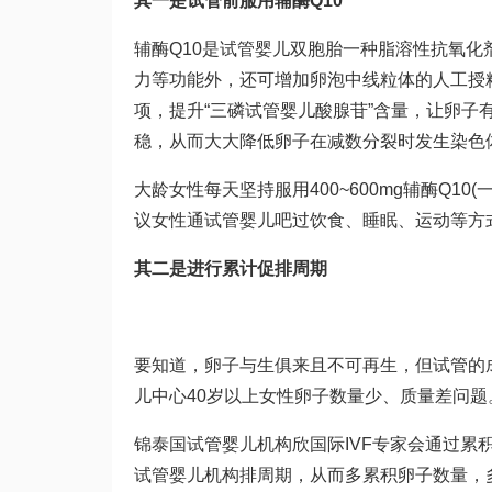
其一是试管前服用辅酶Q10
辅酶Q10是
试管婴儿双胞胎
一种脂溶性抗氧化
力等功能外，还可增加卵泡中线粒体的
人工授
项
，提升“三磷
试管婴儿
酸腺苷”含量，让卵子有
稳，从而大大降低卵子在减数分裂时发生染色
大龄女性每天坚持服用400~600mg辅酶Q
议女性通
试管婴儿吧
过饮食、睡眠、运动等方
其二是进行累计促排周期
要知道，卵子与生俱来且不可再生，但试管的
儿中心
40岁以上女性卵子数量少、质量差问题
锦
泰国试管婴儿机构
欣国际IVF专家会通过累
试管婴儿机构
排周期，从而多累积卵子数量，