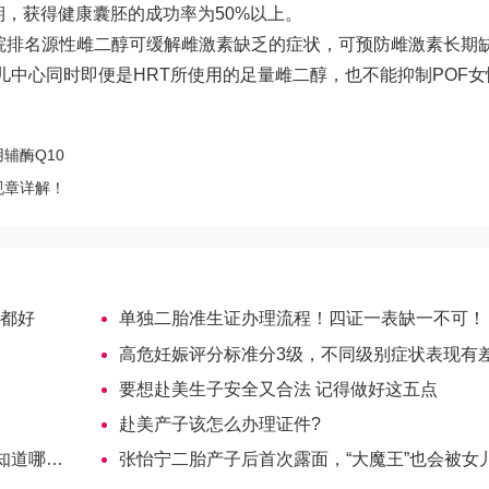
期，获得健康囊胚的成功率为50%以上。
院排名
源性雌二醇可缓解雌激素缺乏的症状，可预防雌激素长期
中心同时即便是HRT所使用的足量雌二醇，也不能抑制POF女
辅酶Q10
规章详解！
果都好
单独二胎准生证办理流程！四证一表缺一不可！
高危妊娠评分标准分3级，不同级别症状表现有
要想赴美生子安全又合法 记得做好这五点
赴美产子该怎么办理证件?
哪个好
张怡宁二胎产子后首次露面，“大魔王”也会被女儿气到内