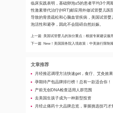
临床实践表明，基础卵泡≤5的患者平均3个周
性激素替代治疗(HRT)邮应用外
做试管婴儿医
导致的骨质疏松和心脑血管疾病，美国试管婴儿
泡活性和避孕，因此不会阻碍自然妊娠。
上一篇:
美国试管婴儿的加分重点：根据专家建议服用
下一篇:
New！美国国务院入境政策：中美旅行限制
文章推荐
月经推迟调理方法快速get，食疗、艾灸效
孕期待产包品牌排行榜！总有一款适合你！
产前无创DNA检查适用人群范围
去美国生孩子成为一种新型投资
月经止痛药十大品牌总览，掌握挑选技巧才知道