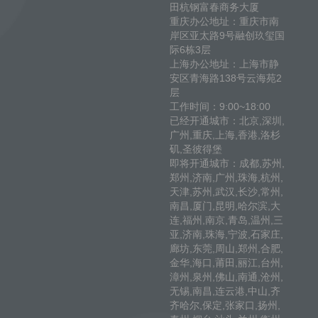
田杭钢富春商务大厦
重庆办公地址：重庆市南
岸区亚太路9号融创玖玺国
际6栋3层
上海办公地址：上海市静
安区青海路138号云海苑2
层
工作时间：9:00~18:00
已经开通城市：北京,深圳,
广州,重庆,上海,香港,洛杉
矶,圣彼得堡
即将开通城市：成都,苏州,
郑州,济南,广州,珠海,杭州,
天津,苏州,武汉,长沙,常州,
南昌,厦门,昆明,哈尔滨,大
连,福州,南京,青岛,温州,三
亚,济南,珠海,宁波,石家庄,
廊坊,东莞,周山,郑州,合肥,
金华,海口,莆田,丽江,台州,
漳州,泉州,佛山,南通,沧州,
无锡,南昌,连云港,中山,齐
齐哈尔,保定,张家口,扬州,