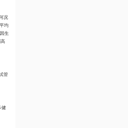
何况
平均
正因
生
则高
试管
多健