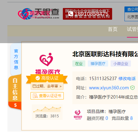
18910858475
首页
试管