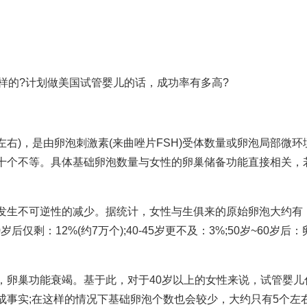
样的?计划做美国试管婴儿的话，成功率有多高?
左右)，是由卵泡刺激素(
来曲唑片
FSH)受体数量或卵泡局部微环
十个不等。具体基础卵泡数量与女性的卵巢储备功能直接相关，
。
发生不可逆性的减少。据统计，女性与生俱来的原始卵泡大约有
后仅剩：12%(约7万个);40-45岁更不及：3%;50岁~60岁后：
，卵巢功能衰竭。基于此，对于40岁以上的女性来说，
试管婴儿
事实;在这样的情况下基础卵泡个数也会较少，大约只有5个左右