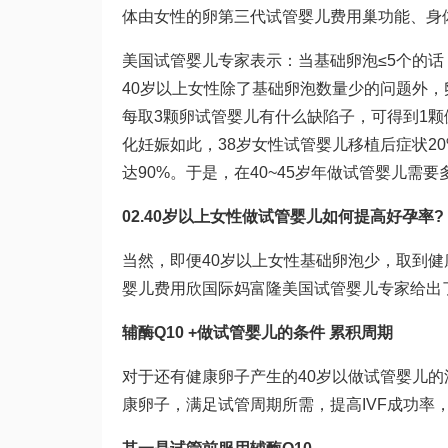
体由女性的卵
第三代试管婴儿费用
巢功能、身
美国试管婴儿专家表示：当基础卵泡≤5个的话
40岁以上女性除了基础卵泡数量少的问题外，
每取3颗卵
试管婴儿有什么缺陷
子，可得到1颗健康
化妊娠
如此，38岁女性
试管婴儿移植后症状
2
达90%。于是，在40~45岁年
做试管婴儿需要
02.40岁以上女性做试管婴儿如何提高好孕率?
当然，即便40岁以上女性基础卵泡少，取到
婴儿费用
欣国际
妈富隆
美国试管婴儿专家给出
辅酶Q10 +
做试管婴儿的条件
累积周期
对于还有健康卵子产生的40岁以
做试管婴儿的
康卵子，满足试管周期所需，提高IVF成功率