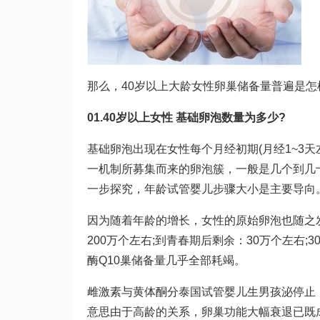
那么，40岁以上大龄女性卵巢储备量普遍是怎
01.40岁以上女性 基础卵泡数量为多少?
基础卵泡出现在女性每个月经初期(月经1~3天
一机制所募集而来的卵泡簇，一般是几个到几
一步探究，年龄
试管婴儿步骤
大小是主要导向
因为随着年龄的增长，女性的原始卵泡也随之
200万个左右;到青春期后剩余：30万个左右;30岁
酶Q10
巢储备量几乎全部耗竭。
雌激素与黄体酮分
泰国试管婴儿生男孩
泌停止
意思
由于高龄的关系，卵巢功能大幅衰退已既成