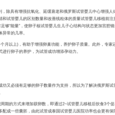
剂，除具有增强抗氧化、延缓衰老和
俄罗斯试管婴儿中心
增强人
精和试管婴儿的区别
数量和改善线粒体的质量
试管婴儿移植前注
足够“能量”，使卵子核
试管婴儿生儿子
心结构与状态更加
宫腔镜
体异常的几率。
10(一个月以上)，有助于增强卵巢功能，养护卵子质量。此外，专家
式进行卵子的养护，为试管成功增添孕动力。
成功又必须有足够的卵子数量作为支持，所以为了解决
俄罗斯试
。
积周期的方式来增加获卵数，即通过2~
试管婴儿移植后饮食
3个促
多配成一些囊胚，由此试管成
泰国试管婴儿医院
功率也会更有保