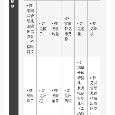
植
▪
梦
物
泰国
试管
▪
妈
婴儿
▪
梦
▪
梦
富隆
▪
梦
▪
梦
医院
见橙
见玫
梦见
见莲
见吃
见
试
子
瑰花
康乃
花
桃
管婴
馨
儿价
格
吃
西瓜
▪
冷
冻最
长试
管婴
▪
梦
儿
见
试
梦见
管婴
▪
梦
▪
梦
▪
梦
▪
梦
吃
试
儿移
见吃
见吃
见吃
见吃
管婴
植后
瓜子
枣
苹果
葡萄
儿和
出血
正常
吃花
的婴
生