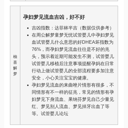
孕妇梦见流血吉凶，好不好
吉凶指数：
达菲林
半吉（数据仅供参考）
在周公解梦
童梦无忧试管婴儿
中孕妇梦见
血
试管婴儿什么意思
的好
DHEA
坏指数为
76%，而孕妇梦见流血往往是不好的兆
头，预示着近期可能发生不测，
试管婴儿
柚
喜
试管婴儿移植后注意事项
提醒孕妈在日常
解
行动上
做试管婴儿的全部流程
要多加注意
梦
安全，小心关注宝宝的健康。
孕妇梦见流血的
来曲唑片
情形有很多，不
同情形有不一样的征兆，常见的情形有孕
妇梦见下身流血、
果纳芬
梦见自己少量见
红、梦见别人流血、梦见掉牙出血了等
等。
试管婴儿论坛