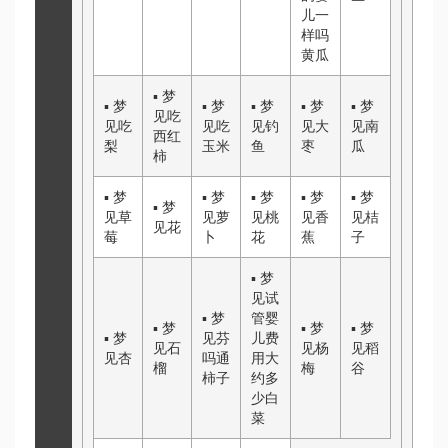
儿一
样吗
黄瓜
▪
梦
▪
梦
▪
梦
▪
梦
▪
梦
▪
梦
见吃
见吃
见吃
见钓
见大
见南
西红
梨
玉米
鱼
枣
瓜
柿
▪
梦
▪
梦
▪
梦
▪
梦
▪
梦
▪
梦
见草
见萝
见桃
见香
见桔
见花
莓
卜
花
蕉
子
▪
梦
见
试
▪
梦
管婴
▪
梦
▪
梦
▪
梦
▪
梦
见
芬
儿费
见石
见杨
见稻
见杏
吗通
用大
榴
梅
谷
柿子
约多
少
白
菜