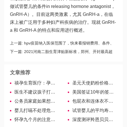
做试管婴儿的条件
in releasing hormone antagonist，
GnRH-A）。目前这两类激素，尤其 GnRH-a，在临
床上被广泛用于多种妇产科疾病的治疗。现就 GnRH-
a 和 GnRH-A 的特点和应用进行概述。
上一篇:
hpv疫苗纳入医保范围了，快来看报销费用、条件、
流程！
下一篇:
2021河南二胎生育津贴新标准，郑州、开封最高超
188天
文章推荐
禧孕生育医疗：孕妈必须掌握赴美生子法律常识
圣元天使奶粉价格表查询，领育、羊奶粉价格解析！
医生不建议孩子打自费疫苗不实，其中6支强烈建议打
美国签证10年的签证材料都有哪些？
公务员家庭如果想去美国生孩子该如何办理
包屁衣和连体衣不可混为一谈，从区别对比出哪个更好
婴儿打嗝不处理危害大，宝妈快来看如何及时止嗝！
试管婴儿的平均寿命是多长？
怀孕九个月的注意事项！了解临生的症状提前做功课
深度测评羚恩贝贝羊奶粉，想了解赶紧戳这里！