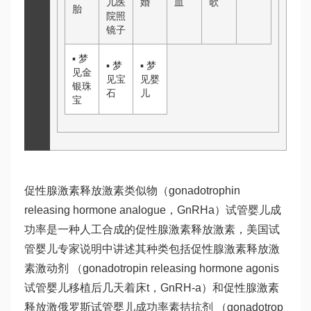
儿医
婚
血
歌
胎
院
照
镜子
▪
梦
▪
梦
▪
梦
见金
见宝
见婴
银珠
石
儿
宝
促性腺激素释放激素类似物（gonadotrophin
releasing hormone analogue，GnRHa）
试管婴儿成
功率
是一种人工合成的促性腺激素释放激素，美国试
管婴儿专家说明中讲述其种类包括促性腺激素释放激
素激动剂 （gonadotropin releasing hormone agonis
试管婴儿移植后几天着床
t，GnRH-a）和促性腺激素
释放激
俄罗斯试管婴儿成功率
素拮抗剂 （gonadotrop