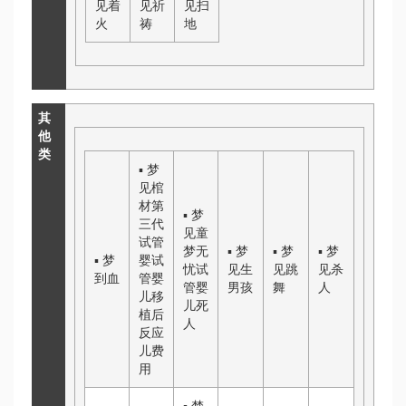
见着
见祈
见扫
火
祷
地
其
他
类
▪
梦
见棺
材
第
▪
梦
三代
见
童
试管
梦无
▪
梦
▪
梦
▪
梦
▪
梦
婴
试
忧试
见生
见跳
见杀
到血
管婴
管婴
男孩
舞
人
儿移
儿
死
植后
人
反应
儿费
用