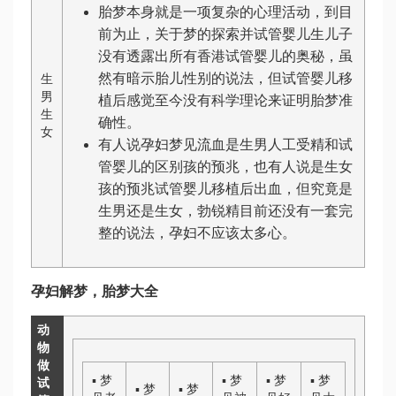
胎梦本身就是一项复杂的心理活动，到目
前为止，关于梦的探索并
试管婴儿生儿子
没有透露出所有
香港试管婴儿
的奥秘，虽
然有暗示胎儿性别的说法，但
试管婴儿移
生
男
植后感觉
至今没有科学理论来证明胎梦准
生
确性。
女
有人说孕妇梦见流血是生男
人工受精和试
管婴儿的区别
孩的预兆，也有人说是生女
孩的预兆
试管婴儿移植后出血
，但究竟是
生男还是生女，
勃锐精
目前还没有一套完
整的说法，孕妇不应该太多心。
孕妇解梦，胎梦大全
动
物
做
▪
梦
▪
梦
▪
梦
▪
梦
试
▪
梦
▪
梦