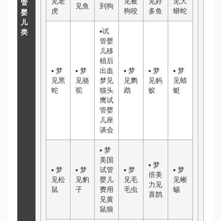
见老
见被
见好
见大
管
见鱼
到狗
虎
狗咬
多鱼
蟒蛇
婴
儿
▪
试
类
管婴
儿移
植后
▪
梦
▪
梦
出血
▪
梦
▪
梦
▪
梦
见黑
见骆
梦见
见鹦
见蚂
见蜻
蛇
驼
猫头
鹉
蚁
蜓
鹰
试
管婴
儿座
谈会
▪
梦
美国
▪
梦
▪
梦
▪
梦
试管
▪
梦
▪
梦
倍美
见松
见豹
婴儿
见毛
见蜥
力
见
鼠
子
费用
毛虫
蜴
喜鹊
见黄
鼠狼