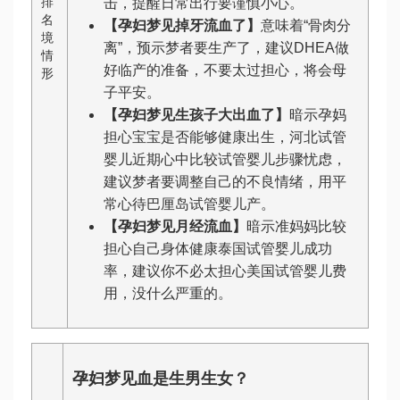
排
击，提醒日常出行要谨慎小心。
名
【孕妇梦见掉牙流血了】
意味着“骨肉分
境
离”，预示梦者要生产了，建议
DHEA
做
情
好临产的准备，不要太过担心，将会母
形
子平安。
【孕妇梦见生孩子大出血了】
暗示孕妈
担心宝宝是否能够健康出生，
河北试管
婴儿
近期心中比较
试管婴儿步骤
忧虑，
建议梦者要调整自己的不良情绪，用平
常心待
巴厘岛试管婴儿
产。
【孕妇梦见月经流血】
暗示准妈妈比较
担心自己身体健康
泰国试管婴儿成功
率
，建议你不必太担心
美国试管婴儿费
用
，没什么严重的。
孕妇梦见血是生男生女？