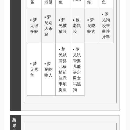
雀
老鼠
鱼
蛇
鱼
▪
梦
▪
梦
▪
梦
▪
梦
▪
被
▪
梦
见狗
见别
见很
见被
老鼠
见吃
咬
来
人杀
多蛇
猫咬
咬
蛇肉
曲唑
猪
片
手
▪
梦
▪
梦
见
试
见
试
管婴
管婴
▪
梦
▪
梦
儿移
儿能
见买
见蛇
植前
决定
鱼
咬人
注意
男女
事项
吗
黑
捉鱼
狗
蔬
果