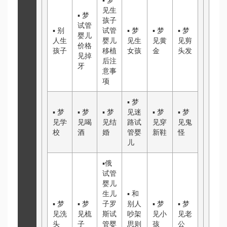
▪
梦
见生
▪
梦
孩子
试管
▪
别
试管
▪
梦
▪
梦
▪
梦
婴儿
人生
婴儿
见生
见黄
见剪
价格
孩子
移植
女孩
金
头发
见掉
后注
牙
意事
项
▪
梦
▪
梦
▪
梦
▪
梦
见迷
▪
梦
▪
梦
见学
见喝
见结
路
试
见穿
见鬼
校
酒
婚
管婴
新鞋
怪
儿
▪
俄
试管
婴儿
生儿
▪
和
▪
梦
▪
梦
子
罗
别人
▪
梦
▪
梦
见洗
见梳
斯试
吵架
见小
见老
头
子
管婴
思则
孩
公