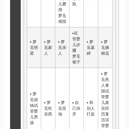
儿费
凯
用
梦见
戒指
▪
试
管婴
▪
梦
▪
梦
▪
梦
▪
梦
▪
梦
儿步
见明
见家
见亲
见墓
见摘
骤
星
人
人
碑
棉花
梦见
裙子
▪
梦
见死
人
泰
国试
▪
梦
管婴
见假
▪
梦
▪
梦
▪
自
▪
和
儿真
钱
试
见吃
见坟
己掉
别人
实经
管婴
东西
地
牙
打架
历
复
儿男
活
试
孩
管婴