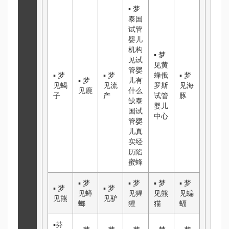
▪
梦
泰国
试管
婴儿
机构
▪
梦
见
试
见黄
管婴
▪
梦
▪
梦
蜂
俄
▪
梦
▪
梦
儿有
见蝎
见流
罗斯
见海
见鹿
什么
子
产
试管
豚
缺
泰
婴儿
国试
中心
管婴
儿真
实经
历
陷
蜜蜂
▪
梦
▪
梦
▪
梦
▪
梦
▪
梦
▪
梦
见蟑
见猩
见熊
见蝙
见熊
见驴
螂
猩
猫
蝠
▪
芬