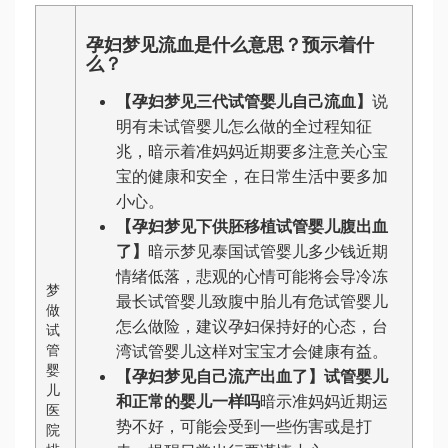
孕妇梦见流血是什么意思？预示着什
么？
【孕妇梦见
三代试管婴儿
自己流血】
说
明有未
试管婴儿怎么做的全过程
知征
兆，暗示着准妈妈近期要多注意关心宝
宝的健康和安全，在日常生活中要多加
小心。
【孕妇梦见下
供胚移植试管婴儿
腹出血
了】
暗示梦见
泰国试管婴儿多少钱
近期
情绪低落，悲观的心情可能将会导
冷冻
梦
最长试管婴儿
致腹中胎儿有危
试管婴儿
做
怎么做
险，建议孕妇保持好的心态，
台
试
管
湾试管婴儿
这样对宝宝才会健康有益。
婴
【孕妇梦见自己流产出血了】
试管婴儿
儿
和正常的婴儿一样吗
暗示准妈妈近期运
医
势不好，可能会受到一些伤害或是打
院