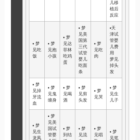
儿移
植后
反应
▪
梦
▪
天
见
美
津试
▪
梦
国第
管婴
▪
梦
▪
梦
见
达
▪
梦
三代
儿费
见吃
见抱
菲林
见吃
试管
用
饭
小孩
吃鸡
肉
婴儿
梦见
蛋
吃面
掉头
条
发
▪
梦
▪
梦
▪
梦
▪
梦
▪
梦
见掉
▪
梦
见鬼
见喝
见剪
见生
牙流
见哭
缠身
酒
头发
儿子
血
▪
梦
见
美
▪
梦
国试
▪
梦
▪
梦
▪
梦
见生
▪
梦
管婴
到结
见流
见唱
龙凤
见笔