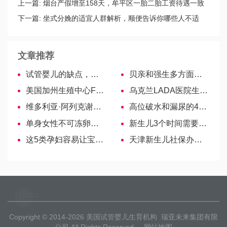
上一篇:
烟台产假增至158天，牟平区一胎二胎工资待遇一致
下一篇:
坐式分娩的适宜人群解析，顺便告诉你哪些人不适
合！
文章推荐
试管婴儿的缺点，试管婴儿有什么不能做的呢？
贝亲和强生多方面对比，哪个更好可自行判断！
美国加州生殖中心FSAC
乌克兰LADA医院生殖学家—Ajder Irina Anatolyevna
维多利亚·阿列克谢夫娜——拥有31年经验的生殖医生
高位破水和漏尿的4大区别解析，流出位置差异大！
单身女性不可冻卵？网友：可去国外
新生儿3个时间需要换奶嘴，宝妈们注意！
这5类孕妇容易让宝宝留级，不及时采取措施危害严重-哈萨克斯坦试管婴儿
天津新生儿社保办理指南，线下、网上一并开放！
Copyright © 2014-2026
美国试管婴儿生育机构
瑞亚未来集团有限
公司 All Rights Reserved
网站地图