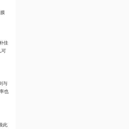
羊膜
补佳
儿可
刺与
率也
级
此