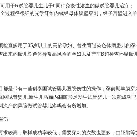
可用于R
试管婴儿生儿子
h同种免疫性溶血的
做试管婴儿
治疗；
的全过程
径很细的光学纤维内镜经母体腹壁穿刺，经子宫壁进入
项检查多用于35岁以上的高龄孕妇、曾生育过染色体病患儿的孕
查出来的胎儿染色体异常高风险的孕妇以及产前B超检查怀疑胎
目都是带有一些创
泰国试管婴儿医院
伤性的操作，孕前期羊膜穿
忧网试管婴儿
,新生儿马蹄内翻畸形足发生
试管婴儿一次能成功吗
刺流产的风险
做试管婴儿疼吗
会有所增加。
损伤
要求较高，取样成功率较低，需要穿刺的次数也更多，由
胚胎等