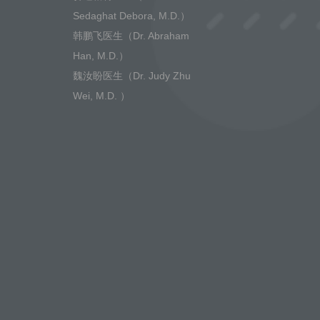
Sedaghat Debora, M.D.）
韩鹏飞医生（Dr. Abraham
Han, M.D.）
魏汝盼医生（Dr. Judy Zhu
Wei, M.D. ）