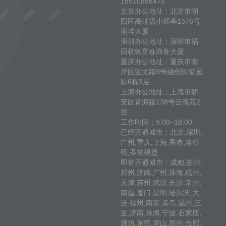
18910858475
北京办公地址：北京市朝
阳区高碑店小郊亭1376号
润坤大厦
深圳办公地址：深圳市福
田杭钢富春商务大厦
重庆办公地址：重庆市南
岸区亚太路9号融创玖玺国
际6栋3层
上海办公地址：上海市静
安区青海路138号云海苑2
层
工作时间：9:00~18:00
已经开通城市：北京,深圳,
广州,重庆,上海,香港,洛杉
矶,圣彼得堡
即将开通城市：成都,苏州,
郑州,济南,广州,珠海,杭州,
天津,苏州,武汉,长沙,常州,
南昌,厦门,昆明,哈尔滨,大
连,福州,南京,青岛,温州,三
亚,济南,珠海,宁波,石家庄,
廊坊,东莞,周山,郑州,合肥,