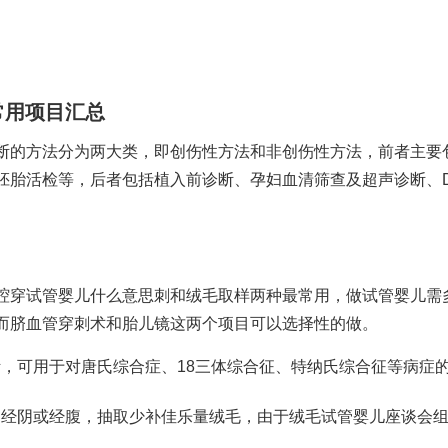
常用项目汇总
断的方法分为两大类，即创伤性方法和非创伤性方法，前者主要
胚胎活检等，后者包括植入前诊断、孕妇血清筛查及超声诊断、D
腔穿
试管婴儿什么意思
刺和绒毛取样两种最常用，
做试管婴儿需
而脐血管穿刺术和胎儿镜这两个项目可以选择性的做。
，可用于对唐氏综合症、18三体综合征、特纳氏综合征等病症
，经阴或经腹，抽取少
补佳乐
量绒毛，由于绒毛
试管婴儿座谈会