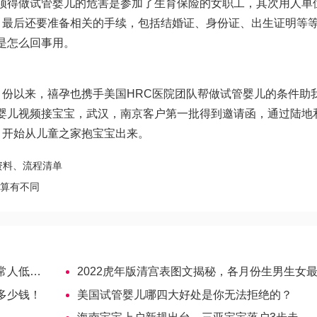
须得
做试管婴儿的危害
是参加了生育保险的女职工，其次用人单
，最后还要准备相关的手续，包括结婚证、身份证、出生证明等
是怎么回事
用。
月份以来，禧孕也携手美国HRC医院团队帮
做试管婴儿的条件
助
婴儿视频
接宝宝，武汉，南京客户第一批得到邀请函，通过陆地
，开始从儿童之家抱宝宝出来。
资料、流程清单
计算有不同
试管婴儿
2022虎年版清宫表图文揭秘，各月份生男生女最新
多少钱！
美国试管婴儿哪四大好处是你无法拒绝的？