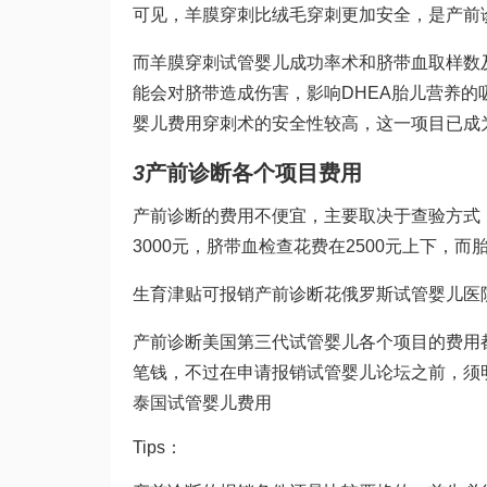
可见，羊膜穿刺比绒毛穿刺更加安全，是产前
而羊膜穿刺
试管婴儿成功率
术和脐带血取样数
能会对脐带造成伤害，影响
DHEA
胎儿营养的
婴儿费用
穿刺术的安全性较高，这一项目已成
3
产前诊断各个项目费用
产前诊断的费用不便宜，主要取决于查验方式
3000元，脐带血检查花费在2500元上下，而
生育津贴可报销产前诊断花
俄罗斯试管婴儿医
产前诊断
美国第三代试管婴儿
各个项目的费用
笔钱，不过在申请报销
试管婴儿论坛
之前，须
泰国试管婴儿费用
Tips：