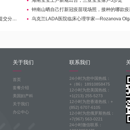
海南宝宝上户新规出台，三亚宝宝落户3步走
钟南山晒自己打新冠疫苗现场照，接种的哪款疫苗引关
分钟搞定
乌克兰LADA医院临床心理学家—Rozanova Olga Vsevolodov
关于我们
联系我们
24小时为您中国热线：
首页
+（86）18910858475
套餐介绍
12小时为您美国热线：
美国妇产科
+1(213) 255-5273
12小时为您香港热线：+
关于我们
(852) 6707-6105
办公中心
12小时为您俄罗斯热线：
+7(967) 563-0221
24小时微信联系：