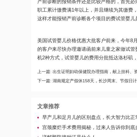
产前诊断的报销条件还是比较严格的，首先必
职工累计缴费满1年以上，并且继续为其缴费
这样才能报销产前诊断各个项目的费
试管婴儿
美国试管婴儿价格优惠大批客户前来，今年8
的客户来尽快办理邀请函前来儿童之家
做试管
机2种方式，
试管婴儿的费用
分批抵达洛杉矶
上一篇:
出生证明妇幼保健院办理指南，献上挂科、
下一篇:
湖南规定产假休158天，长沙周末、节假日
文章推荐
早产儿和足月儿的区别盘点，长大智力比正常人低为谣言-美国
宫颈糜烂手术费用揭秘，过来人告诉你到底