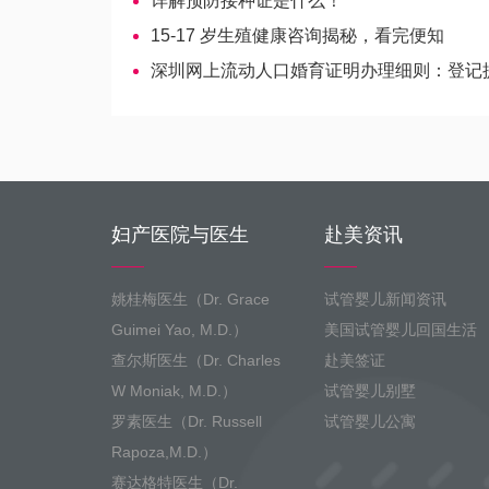
详解预防接种证是什么！
15-17 岁生殖健康咨询揭秘，看完便知
深圳网上流动人口婚育证明办理细则：登记提交分
妇产医院与医生
赴美资讯
姚桂梅医生（Dr. Grace
试管婴儿新闻资讯
Guimei Yao, M.D.）
美国试管婴儿回国生活
查尔斯医生（Dr. Charles
赴美签证
W Moniak, M.D.）
试管婴儿别墅
罗素医生（Dr. Russell
试管婴儿公寓
Rapoza,M.D.）
赛达格特医生（Dr.