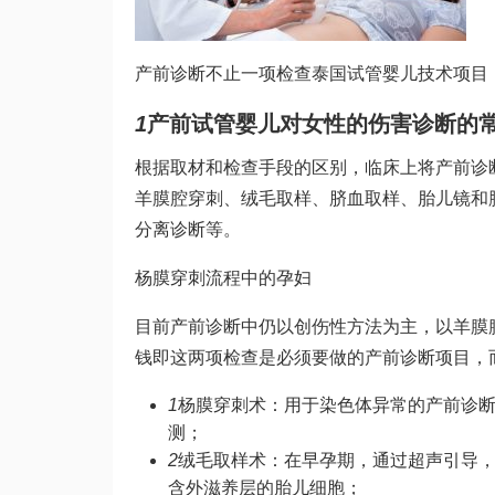
产前诊断不止一项检查
泰国试管婴儿技术
项目
1
产前
试管婴儿对女性的伤害
诊断的
根据取材和检查手段的区别，临床上将产前诊
羊膜腔穿刺、绒毛取样、脐血取样、胎儿镜和
分离诊断等。
杨膜穿刺流程中的孕妇
目前产前诊断中仍以创伤性方法为主，以羊膜
钱
即这两项检查是必须要做的产前诊断项目，
1
杨膜穿刺术：用于染色体异常的产前诊断
测；
2
绒毛取样术：在早孕期，通过超声引导
含外滋养层的胎儿细胞；