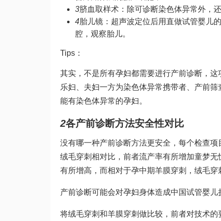
3
脐血取样术：除可诊断染色体异常外，还
4
胎儿镜：超声波定位后用直
做试管婴儿
腔，观察胎儿。
Tips：
其实，不是所有孕妇都需要进行产前诊断，这
乐
妇、夫妇一方为染色体异常携带者、产前筛
能有染色体异常的孕妇。
2
各产前诊断方法安全性对比
没有哪一种产前诊断方法更安全，每个检查项
绒毛穿刺相对比，前者流产率有所增加
童梦无
有所增高，而相对于孕中期羊膜穿刺，绒毛穿
产前诊断可能会对孕妇身体造成
中国试管婴儿
将绒毛穿刺和羊膜穿刺做比较，前者对技术的