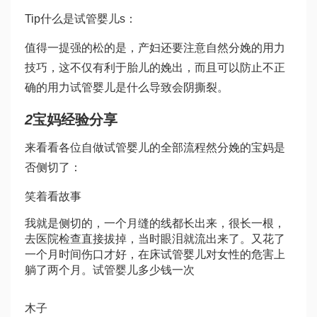
Tip
什么是试管婴儿
s：
值得一提
强的松
的是，产妇还要注意自然分娩的用力
技巧，这不仅有利于胎儿的娩出，而且可以防止不正
确的用力
试管婴儿是什么
导致会阴撕裂。
2
宝妈经验分享
来看看各位自
做试管婴儿的全部流程
然分娩的宝妈是
否侧切了：
笑着看故事
我就是侧切的，一个月缝的线都长出来，很长一根，
去医院检查直接拔掉，当时眼泪就流出来了。又花了
一个月时间伤口才好，在床
试管婴儿对女性的危害
上
躺了两个月。
试管婴儿多少钱一次
木子