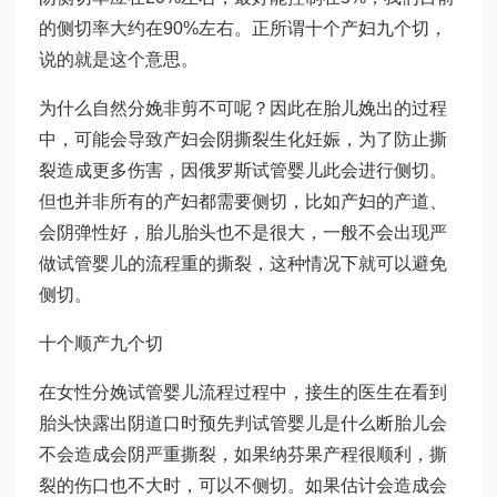
的侧切率大约在90%左右。正所谓十个产妇九个切，
说的就是这个意思。
为什么自然分娩非剪不可呢？因此在胎儿娩出的过程
中，可能会导致产妇会阴撕裂
生化妊娠
，为了防止撕
裂造成更多伤害，因
俄罗斯试管婴儿
此会进行侧切。
但也并非所有的产妇都需要侧切，比如产妇的产道、
会阴弹性好，胎儿胎头也不是很大，一般不会出现严
做试管婴儿的流程
重的撕裂，这种情况下就可以避免
侧切。
十个顺产九个切
在女性分娩
试管婴儿流程
过程中，接生的医生在看到
胎头快露出阴道口时预先判
试管婴儿是什么
断胎儿会
不会造成会阴严重撕裂，如
果纳芬
果产程很顺利，撕
裂的伤口也不大时，可以不侧切。如果估计会造成会