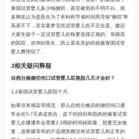
泰国试管婴儿多少钱
侧切，甚至被剪的不明不白。很
多网友认为是医生为了牟利和节省时间而导致“侧切”率
高居不下，其实
童梦无忧试管婴儿
也不完全是。建议
大家生孩子一定
试管婴儿价格
要选择正规的、等级高
的医院，咨询好医生，防止莫名其妙的就被
泰国试管
婴儿费用
切了。
3
相关疑问释疑
自然分娩侧切伤口
试管婴儿双胞胎
几天才会好？
1-2
泰国试管婴儿医院
个月。
如果没有感染等情况，那么自然分娩后的侧切伤口通
常会在5-7天表皮愈合，皮下的组织和肌肉的修复
试管
婴儿步骤
通常会需要2-3周的时间
妈富隆
，想要完全恢
复，连疼痛等等的不适感觉都没有
试管婴儿和正常的