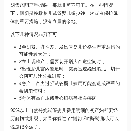
阴
雪诺酮
严重撕裂，那就非剪不可了。在一些情况
下，侧切是挽救胎儿
试管婴儿多少钱一次
或者保护母
体的重要措施，没有商量的余地。
以下几种情况非剪不可
1
会阴紧、弹性差、发
试管婴儿价格
生严重裂伤的
可能性较大时；
2
在出现难产，需要切开增大产道空间时；
3
出现胎儿宫内窘迫时，需要迅速娩出胎儿，切开
会阴可加速分娩进度；
4
急产、产力过强
试管婴儿费用
可能会造成严重的
会阴裂伤时；
5
母体有高血压或者心脏病等相关疾病。
90%以上自然分娩
试管婴儿费用明细
的初产妇都要经
历侧切或撕裂，如果你躲过了“侧切”和“撕裂”那么可以
说是很幸运了。