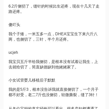
6.2斤侧切了，缝针的时候比生还疼，现在十几天了走
路还疼。
傻吖头
我个子矮，一米五多一点，
DHEA
宝宝生下来六斤八
两，也侧切了，三针，半个月还疼。
ucjeh
我宝贝五斤半给我侧切，是根本没有试着让我生，上
去就给切了，简直缺德缺到他姥姥家了。
小女
试管婴儿移植后
子默默
我的是5斤3，根本没告诉我就直接侧切了，一个月子
都不好受，老二7斤也没侧切，轻微撕裂，缝了3针！
从各位宝妈的真实经验可以看出，很多产妇都遭遇了