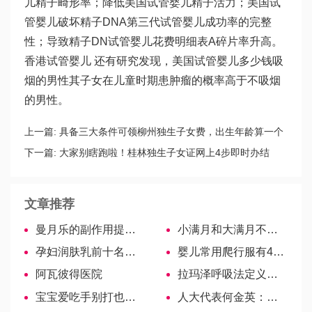
儿精子畸形率；降低美国试管婴儿精子活力；美国试
管婴儿破坏精子DNA
第三代试管婴儿成功率
的完整
性；导致精子DN
试管婴儿花费明细表
A碎片率升高。
香港试管婴儿
还有研究发现，美国试管婴儿多少钱吸
烟的男性其子女在儿童时期患肿瘤的概率高于不吸烟
的男性。
上一篇:
具备三大条件可领柳州独生子女费，出生年龄算一个
下一篇:
大家别瞎跑啦！桂林独生子女证网上4步即时办结
文章推荐
曼月乐的副作用提前知晓！
小满月和大满月不同，多少天有争议！
孕妇润肤乳前十名揭晓，3分钟了解哪个牌子最好
婴儿常用爬行服有4大好处，明确什么时候穿对宝宝更有益
阿瓦彼得医院
拉玛泽呼吸法定义释疑，与海姆立克、凯格尔有区别
宝宝爱吃手别打也别骂，掌握7个小妙招戒掉轻松又彻底
人大代表何金英：建议妇女孕期常规检查项目免费